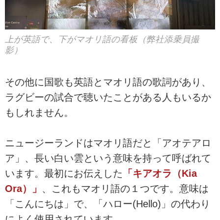
上が英語で、下がマオリ語の看板（弊社添乗員撮
影）
その他に国歌も英語とマオリ語の歌詞があり、
ラグビーの試合で聴いたことがある人もいるか
もしれません。
ニュージーランドはマオリ語だと「アオテアロ
ア」、長い白い雲という意味を持って呼ばれて
います。最初にお伝えした
「キアオラ（Kia
Ora）」
、これもマオリ語の１つです。意味は
「こんにちは」で、「ハロー(Hello)」の代わり
によく使用されています。