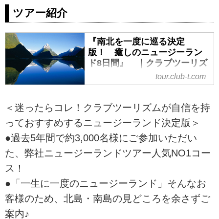
ツアー紹介
『南北を一度に巡る決定
版！ 癒しのニュージーラン
ド8日間』 ｜クラブツーリズ
ム
tour.club-t.com
『南北を一度に巡る決定版！ 癒
しのニュージーランド8日間』 の
＜迷ったらコレ！クラブツーリズムが自信を持
紹介をしています。ツアー・旅行
っておすすめするニュージーランド決定版＞
のお申込ならクラブツーリズム。
●過去5年間で約3,000名様にご参加いただい
た、弊社ニュージーランドツアー人気NO1コー
ス！
●「一生に一度のニュージーランド」そんなお
客様のため、北島・南島の見どころを余さずご
案内♪