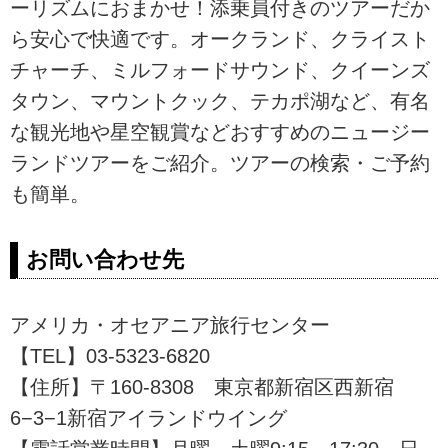
ーリズムにおまかせ！添乗員付きのツアーだか
ウントクック、テカポ湖など、有
ら安心で快適です。オークランド、クライスト
名な観光地や星空観賞などおすす
めのニュージーランドツアーをご
チャーチ、ミルフォードサウンド、クイーンズ
紹介。ツアーの検索・ご予約も簡
タウン、マウントクック、テカポ湖など、有名
単。
な観光地や星空観賞などおすすめのニュージー
ランドツアーをご紹介。ツアーの検索・ご予約
も簡単。
お問い合わせ先
アメリカ・オセアニア旅行センター
【TEL】03-5323-6820
【住所】〒160-8308 東京都新宿区西新宿
6−3−1新宿アイランドウイング