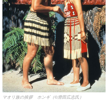
マオリ族の挨拶 ホンギ（©滑田広志氏）