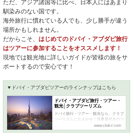
ただ、アジア諸国等に比べ、日本人にはあまり
馴染みのない国です。
海外旅行に慣れている人でも、少し勝手が違う
場所かもしれません。
だからこそ、
はじめてのドバイ・アブダビ旅行
はツアーに参加することをオススメします！
現地では観光地に詳しいガイドが皆様の旅をサ
ポートするので安心です！
▼ドバイ・アブダビツアーのラインナップはこちら
ドバイ・アブダビ旅行・ツアー・
観光│クラブツーリズム
ドバイ旅行・ツアー・観光なら、クラブ
ツーリズムにおまかせ！添乗員付きのツ
アーだから安心で快適です。ドバイの観
www.club-t.com
光地情報やよくあるご質問、おすすめの