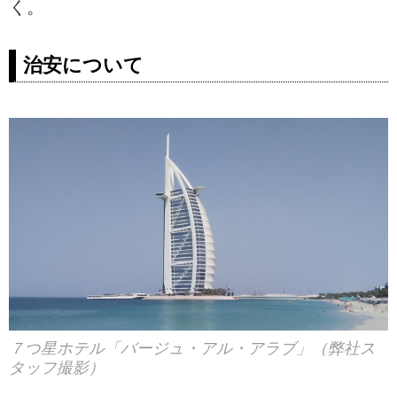
く。
治安について
７つ星ホテル「バージュ・アル・アラブ」（弊社ス
タッフ撮影）