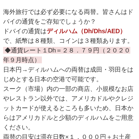
海外旅行では必ず必要になる両替。皆さんはド
バイの通貨をご存知でしょうか？
ドバイの通貨は
ディルハム（Dh/Dhs/AED）
で、紙幣は８種類、コインは３種類あります。
◆通貨レート１Dh＝２８．７９円（２０２０
年９月時点）
日本円→ディルハムへの両替は成田・羽田をは
じめとする日本の空港で可能です。
スーク（市場）内の一部の商店、小規模なお店
やレストラン以外では、アメリカドルやクレジ
ットカードが使えるところも多いため、日本か
らはアメリカドルと少額のディルハムをご用意
ください。
両替の目安は滞在日数×１，０００円＋お土産