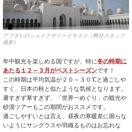
アブダビのシェイクザイードモスク（弊社スタッフ
撮影）
年中観光を楽しめる国ですが、特に
冬の時期に
あたる１２～３月がベストシーズン
です！
この時期は平均気温が２０～３０℃と過ごしや
すく、日本の秋と似たような気候となります。
暑すぎず寒すぎず、「世界一めぐり」の観光や
砂漠ツアーもこの期間がおススメです。
過ごしやすいとは言え、昼夜の寒暖差に困らな
いようにサングラスや羽織るものはお忘れな