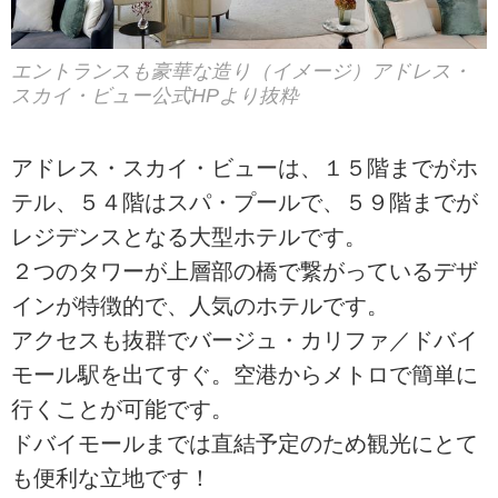
エントランスも豪華な造り（イメージ）アドレス・
スカイ・ビュー公式HPより抜粋
アドレス・スカイ・ビューは、１５階までがホ
テル、５４階はスパ・プールで、５９階までが
レジデンスとなる大型ホテルです。
２つのタワーが上層部の橋で繋がっているデザ
インが特徴的で、人気のホテルです。
アクセスも抜群でバージュ・カリファ／ドバイ
モール駅を出てすぐ。空港からメトロで簡単に
行くことが可能です。
ドバイモールまでは直結予定のため観光にとて
も便利な立地です！