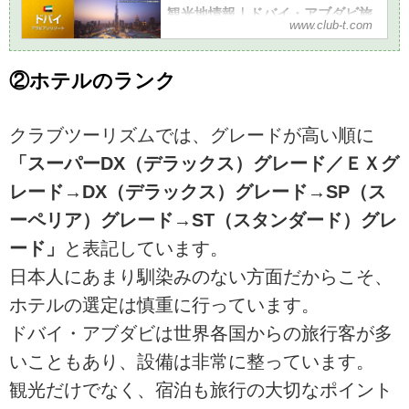
観光地情報｜ドバイ・アブダビ旅
www.club-t.com
行・ツアー・観光│クラブツーリズ
ム
ドバイ旅行・ツアー・観光の観光地情報
②ホテルのランク
なら、クラブツーリズムにおまかせ！添
乗員付きのツアーだから安心で快適で
す。ドバイの観光地情報やよくあるご質
クラブツーリズムでは、グレードが高い順に
問、おすすめのツアーをご紹介。ツアー
の検索・ご予約も簡単。
「スーパーDX（デラックス）グレード／ＥＸグ
レード→DX（デラックス）グレード→SP（ス
ーペリア）グレード→ST（スタンダード）グレ
ード」
と表記しています。
日本人にあまり馴染みのない方面だからこそ、
ホテルの選定は慎重に行っています。
ドバイ・アブダビは世界各国からの旅行客が多
いこともあり、設備は非常に整っています。
観光だけでなく、宿泊も旅行の大切なポイント