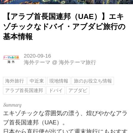
ドバイの夜景©ドバイ政府観光局・商務局
【アラブ首長国連邦（UAE）】エキ
ゾチックなドバイ・アブダビ旅行の
基本情報
2020-09-16
海外テーマ
@
海外テーマ旅行
海外旅行
中近東
現地情報
旅のお役立ち情報
アラブ首長国連邦
ドバイ
アブダビ
エキゾチックな雰囲気の漂う、煌びやかなアラ
ブ首長国連邦（UAE）。
日本から直行便が出ていて週末旅行にもおすす