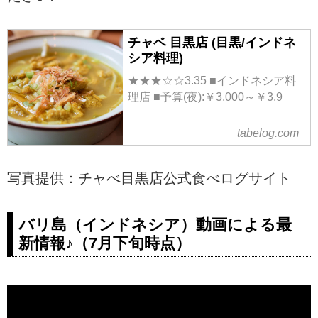
チャベ 目黒店 (目黒/インドネ
シア料理)
★★★☆☆3.35 ■インドネシア料
理店 ■予算(夜):￥3,000～￥3,9
tabelog.com
写真提供：チャべ目黒店公式食べログサイト
バリ島（インドネシア）動画による最
新情報♪（7月下旬時点）