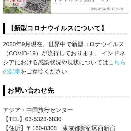
観光｜クラブツーリズム
www.club-t.com
インドネシア旅行・ツアー・観光
なら、クラブツーリズムにおまか
【新型コロナウイルスについて】
せ！添乗員付きのツアーだから安
心で快適です。タナロット寺院、
ウブド、プランバナン寺院などの
2020年9月現在、世界中で新型コロナウイルス
観光地や、おすすめのバリ島・ジ
（COVID-19）が流行しております。 インドネ
ャワ島ツアーをご紹介。ツアーの
シアにおける感染状況や現状については
こちら
検索・ご予約も簡単。
の記事
をご参照ください。
お問い合わせ先
アジア・中国旅行センター
【TEL】03-5323-6830
【住所】〒160-8308 東京都新宿区西新宿