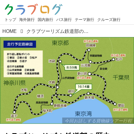
トップ
海外旅行
国内旅行
バス旅行
テーマ旅行
クルーズ旅行
HOME
クラブツーリズム鉄道部の歴史 2017年編
今回お話しする貨物線ツアー行程