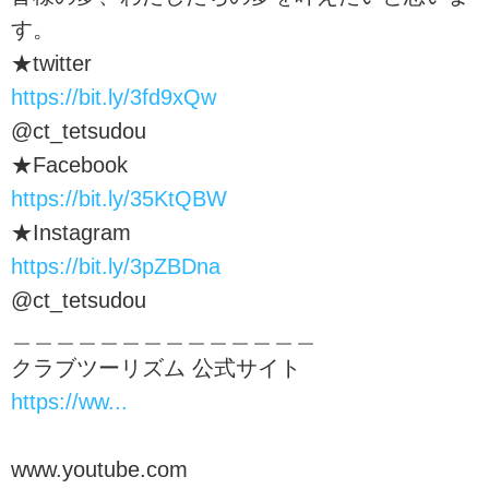
す。
★twitter
https://bit.ly/3fd9xQw
@ct_tetsudou
★Facebook
https://bit.ly/35KtQBW
★Instagram
https://bit.ly/3pZBDna
@ct_tetsudou
＿＿＿＿＿＿＿＿＿＿＿＿＿＿
クラブツーリズム 公式サイト
https://ww...
www.youtube.com