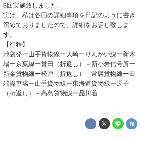
8回実施致しました。
実は、私は各回の詳細事項を日記のように書き
留めておりましたので、詳細をお話し致しま
す。
【行程】
池袋発ー山手貨物線ー大崎ーりんかい線ー新木
場ー京葉線ー誉田（折返し）－新小岩信号所ー
新金貨物線ー松戸（折返し）－常磐貨物線ー田
端操車場ー山手貨物線ー東海道貨物線ー逗子
（折返し）－高島貨物線ー品川着