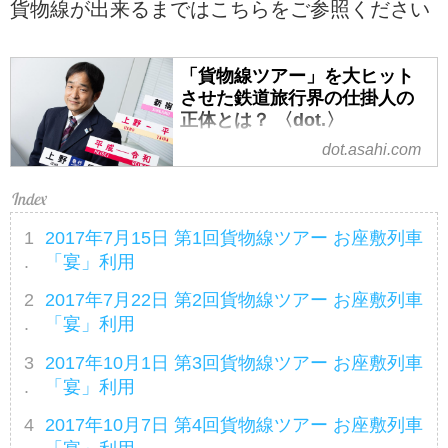
貨物線が出来るまではこちらをご参照ください
「貨物線ツアー」を大ヒット
させた鉄道旅行界の仕掛人の
正体とは？ 〈dot.〉
dot.asahi.com
企画したツアーは連日満席。キ
ャンセル待ちが数百人規模になる
こともあるという鉄道ツアーのヒ
ットメーカーがいる。クラブツー
2017年7月15日 第1回貨物線ツアー お座敷列車
リズムの大塚雅士氏（51）だ。貨
「宴」利用
物車両専用で、通常の旅客列車で
は走ることのない「...
2017年7月22日 第2回貨物線ツアー お座敷列車
「宴」利用
2017年10月1日 第3回貨物線ツアー お座敷列車
「宴」利用
2017年10月7日 第4回貨物線ツアー お座敷列車