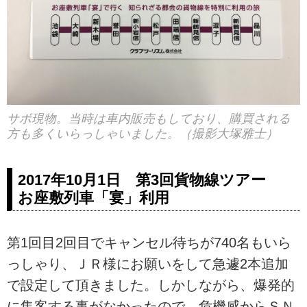
サボ現物。当時は車内販売もしており、購買される
方も多くいらっしゃいました。（撮影大塚雅士）
2017年10月1日 第3回貨物線ツアー
お座敷列車「宴」利用
第1回目2回目でキャンセル待ちが740名もいら
っしゃり、ＪＲ様にお願いをして急遽2本追加
で設定して頂きました。しかしながら、爆発的
に集客する事がなかったので、危機感からＳＮ