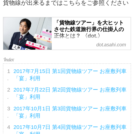
貨物線が出来るまではこちらをご参照ください
「貨物線ツアー」を大ヒット
させた鉄道旅行界の仕掛人の
正体とは？ 〈dot.〉
dot.asahi.com
企画したツアーは連日満席。キ
ャンセル待ちが数百人規模になる
こともあるという鉄道ツアーのヒ
ットメーカーがいる。クラブツー
2017年7月15日 第1回貨物線ツアー お座敷列車
リズムの大塚雅士氏（51）だ。貨
「宴」利用
物車両専用で、通常の旅客列車で
は走ることのない「...
2017年7月22日 第2回貨物線ツアー お座敷列車
「宴」利用
2017年10月1日 第3回貨物線ツアー お座敷列車
「宴」利用
2017年10月7日 第4回貨物線ツアー お座敷列車