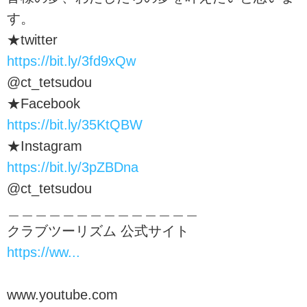
す。
★twitter
https://bit.ly/3fd9xQw
@ct_tetsudou
★Facebook
https://bit.ly/35KtQBW
★Instagram
https://bit.ly/3pZBDna
@ct_tetsudou
＿＿＿＿＿＿＿＿＿＿＿＿＿＿
クラブツーリズム 公式サイト
https://ww...
www.youtube.com