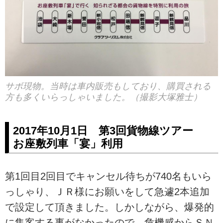
サボ現物。当時は車内販売もしており、購買される
方も多くいらっしゃいました。（撮影大塚雅士）
2017年10月1日 第3回貨物線ツアー
お座敷列車「宴」利用
第1回目2回目でキャンセル待ちが740名もいら
っしゃり、ＪＲ様にお願いをして急遽2本追加
で設定して頂きました。しかしながら、爆発的
に集客する事がなかったので、危機感からＳＮ