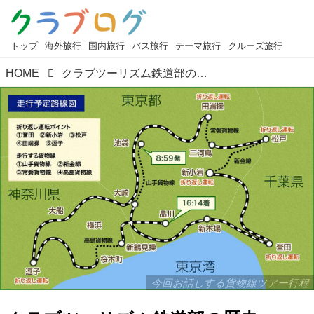
トップ
海外旅行
国内旅行
バス旅行
テーマ旅行
クルーズ旅行
HOME
クラブツーリズム鉄道部の歴史 2017年編
今回お話しする貨物線ツアー行程