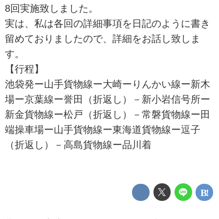
8回実施致しました。
実は、私は各回の詳細事項を日記のように書き
留めておりましたので、詳細をお話し致しま
す。
【行程】
池袋発ー山手貨物線ー大崎ーりんかい線ー新木
場ー京葉線ー誉田（折返し）－新小岩信号所ー
新金貨物線ー松戸（折返し）－常磐貨物線ー田
端操車場ー山手貨物線ー東海道貨物線ー逗子
（折返し）－高島貨物線ー品川着