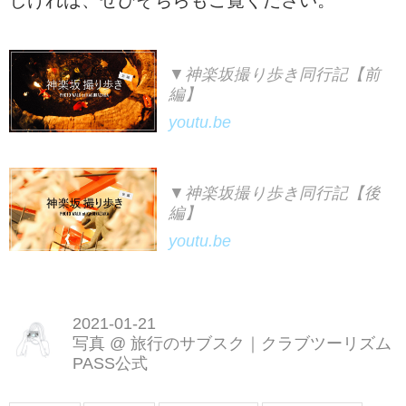
▼神楽坂撮り歩き同行記【前
編】
youtu.be
▼神楽坂撮り歩き同行記【後
編】
youtu.be
2021-01-21
写真
@
旅行のサブスク｜クラブツーリズム
PASS公式