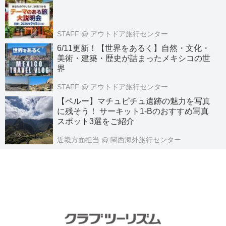
STAFF
@ アウトドア旅行センター
6/11更新！【世界をあるく】自然・文化・
美術・建築・歴史が詰まったメキシコの世
界
STAFF
@ アウトドア旅行センター
【ペルー】マチュピチュ遺跡の魅力を写真
に残そう！ サーキット1-Bのおすすめ写真
スポット3選をご紹介
近畿方面担当
@ 関西海外旅行センター