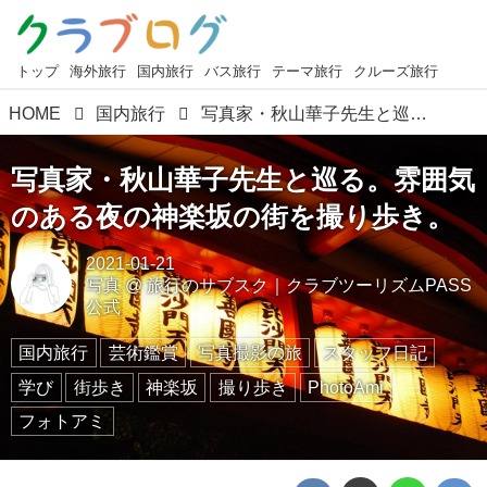
トップ
海外旅行
国内旅行
バス旅行
テーマ旅行
クルーズ旅行
HOME
国内旅行
写真家・秋山華子先生と巡る。雰囲気のある夜の神楽坂の街を撮り歩き。
写真家・秋山華子先生と巡る。雰囲気
のある夜の神楽坂の街を撮り歩き。
2021-01-21
写真
@
旅行のサブスク｜クラブツーリズムPASS
公式
国内旅行
芸術鑑賞
写真撮影の旅
スタッフ日記
学び
街歩き
神楽坂
撮り歩き
PhotoAmi
フォトアミ