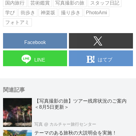
国内旅行
芸術鑑賞
写真撮影の旅
スタッフ日記
学び
街歩き
神楽坂
撮り歩き
PhotoAmi
フォトアミ
Facebook
はてブ
LINE
関連記事
【写真撮影の旅】ツアー残席状況のご案内
＜8月5日更新＞
写真
@ カルチャー旅行センター
テーマのある旅秋の大説明会を実施！