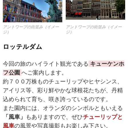
アントワープの街並み（イメー
アントワープの街並み（イメー
ジ）
ジ）
ロッテルダム
今回の旅のハイライト観光である
キューケンホ
フ公園
へご案内します。
約７００万株ものチューリップやヒヤシンス、
アイリス等、彩り鮮やかな球根花たちが、丹精
込められて育ち、咲き誇っているのです。
また園内には、オランダのシンボルともいえる
「風車」
もありますので、ぜひ
チューリップと
風車
の風景や写真撮影もお楽しみ下さい。