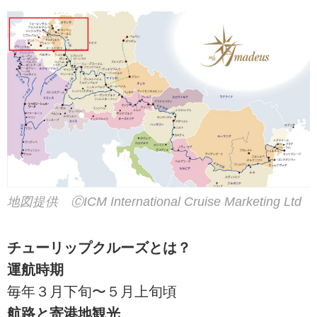
地図提供 ⒸICM International Cruise Marketing Ltd
チューリップクルーズとは？
運航時期
毎年３月下旬〜５月上旬頃
航路と寄港地観光