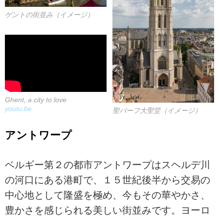
ゲントの街並み（イメージ）
Ghent, a city to love
youtu.be
聖バーフ大聖堂（イメージ）
アントワープ
ベルギー第２の都市アントワープはスヘルデ川
の河口にある港町で、１５世紀後半から交易の
中心地として隆盛を極め、今もその華やかさ、
豊かさを感じられる美しい街並みです。ヨーロ