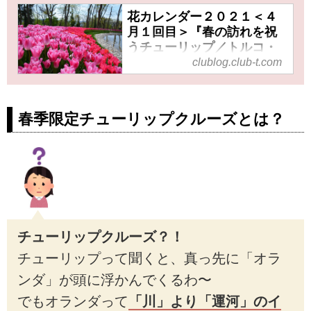
花カレンダー２０２１＜４
月１回目＞『春の訪れを祝
うチューリップ／トルコ・
オランダ』【好奇心で旅す
clublog.club-t.com
る海外】＜花咲くワールド
＞ - クラブログ ～スタッフ
ブログ～｜クラブツーリズ
春季限定チューリップクルーズとは？
ム
皆様こんにちは！クラブツーリ
ズム海外担当です。＜花咲くワ
ールド＞というテーマで、海外
のその月に見ごろを迎える花
や、開催される花のフェスティ
バルなどを紹介してます。４月
チューリップクルーズ？！
の１回目はトルコとオランダよ
チューリップって聞くと、真っ先に「オラ
りチューリップについてお送り
します♪
ンダ」が頭に浮かんでくるわ〜
でもオランダって
「川」より「運河」のイ