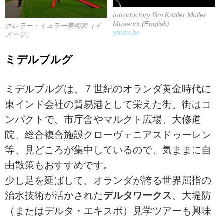
Introductory film Kröller Müller
Museum (English)
クレラー・ミュラー美術館（イ
youtu.be
メージ）
ミデルブルグ
ミデルブルグは、７世紀のオランダ黄金時代に
東インド会社の貿易港として栄えた街。街はコ
ンパクトで、市庁舎やマルクト広場、大修道
院、総合複合施設クローヴェニアスドゥーレン
等、見どころが集中しているので、気ままに自
由散策もおすすめです。
少し足を延ばして、オランダが誇る世界屈指の
治水技術が活かされた
デルタワークス
、大堤防
（またはデルタ・エキスポ）見学ツアーも興味