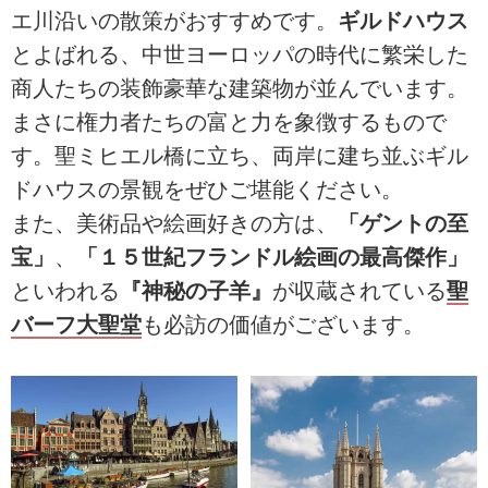
エ川沿いの散策がおすすめです。
ギルドハウス
とよばれる、中世ヨーロッパの時代に繁栄した
商人たちの装飾豪華な建築物が並んでいます。
まさに権力者たちの富と力を象徴するもので
す。聖ミヒエル橋に立ち、両岸に建ち並ぶギル
ドハウスの景観をぜひご堪能ください。
また、美術品や絵画好きの方は、
「ゲントの至
宝」
、
「１５世紀フランドル絵画の最高傑作」
といわれる
『神秘の子羊』
が収蔵されている
聖
バーフ大聖堂
も必訪の価値がございます。