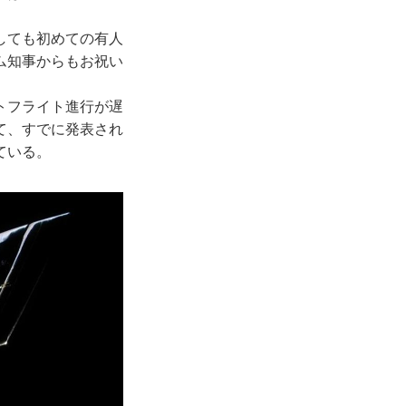
しても初めての有人
ム知事からもお祝い
トフライト進行が遅
て、すでに発表され
ている。