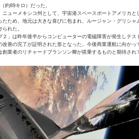
ル（約89キロ）だった。
ニューメキシコ州として、宇宙港スペースポートアメリカと
ったため、地元は大きな喜びに包まれ、ルージャン・グリシャ
けられた。
２」は昨年後半からコンピューターの電磁障害が発生しテス
の改善の完了が証明された形となった。今後商業運航に向かっ
は創業者のリチャードブランソン卿が搭乗するものと期待され