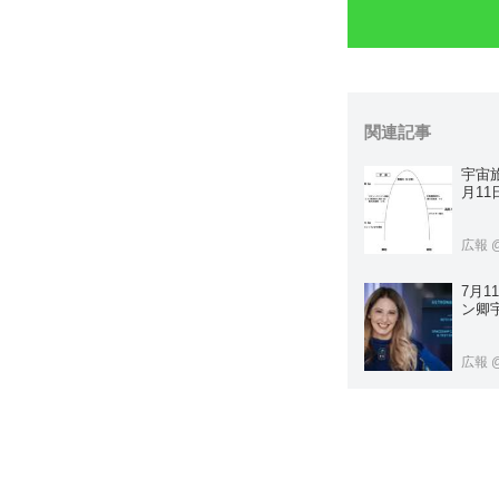
関連記事
宇宙旅
月11
広報
7月
ン卿
広報