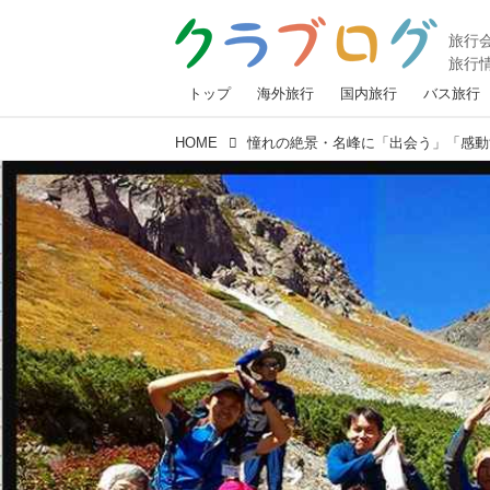
トップ
海外旅行
国内旅行
バス旅行
HOME
憧れの絶景・名峰に「出会う」「感動