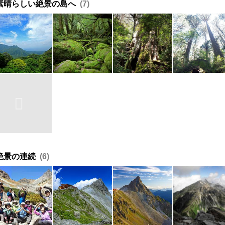
素晴らしい絶景の島へ
7
絶景の連続
6