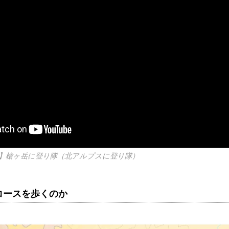
】槍ヶ岳に登り隊（北アルプスに登り隊）
コースを歩くのか