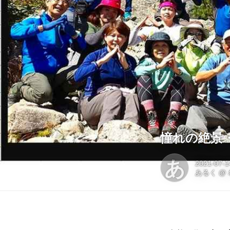
憧れの絶景
あ
2021-07-1
あるく
@