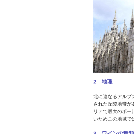
2 地理
北に連なるアルプ
された丘陵地帯が
リアで最大のポー
いためこの地域で
3 ワインの種類