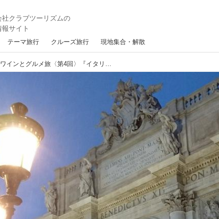
テーマ旅行
クルーズ旅行
現地集合・解散
〔添乗員ブログ〕世界のワインとグルメ旅〈第4回〉『イタリア～イタリアのシャンパーニュ“ロンバルディア州”と“ヴェネト州”その他～』【好奇心で旅する海外】