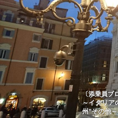
〔添乗員ブ
～イタリア
州”その他