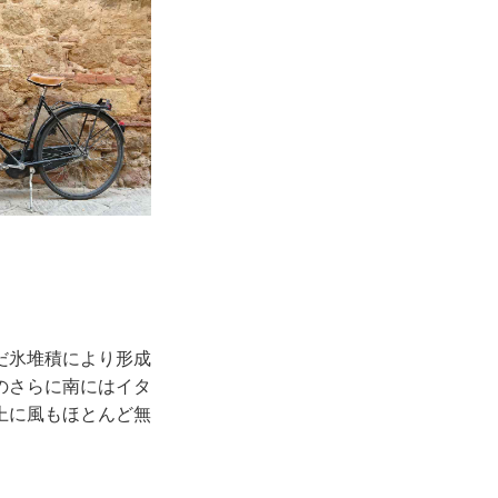
だ氷堆積により形成
のさらに南にはイタ
上に風もほとんど無