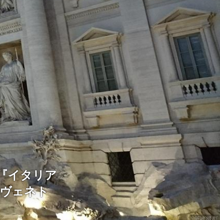
『イタリア
“ヴェネト
筆者撮影