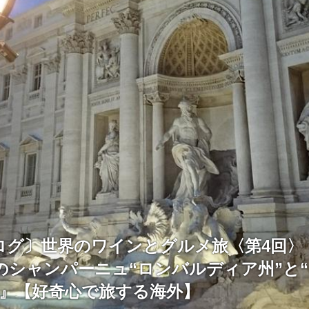
ログ〕世界のワインとグルメ旅〈第4回〉
のシャンパーニュ“ロンバルディア州”と
～』【好奇心で旅する海外】