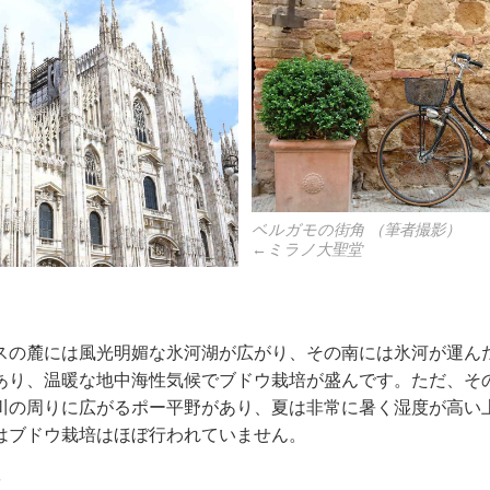
ベルガモの街角 （筆者撮影）
←ミラノ大聖堂
スの麓には風光明媚な氷河湖が広がり、その南には氷河が運ん
あり、温暖な地中海性気候でブドウ栽培が盛んです。ただ、そ
川の周りに広がるポー平野があり、夏は非常に暑く湿度が高い
はブドウ栽培はほぼ行われていません。