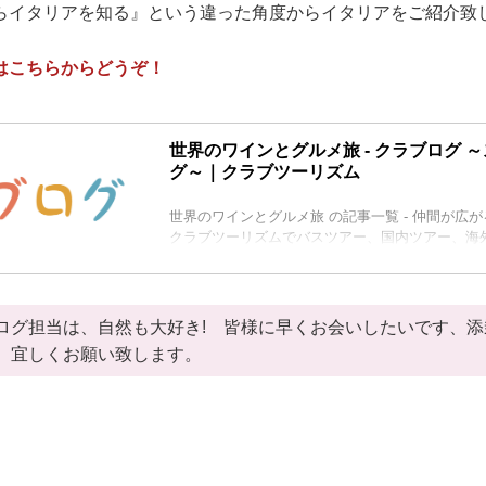
らイタリアを知る』という違った角度からイタリアをご紹介致
はこちらからどうぞ！
世界のワインとグルメ旅 - クラブログ 
グ～｜クラブツーリズム
世界のワインとグルメ旅 の記事一覧 - 仲間が広
クラブツーリズムでバスツアー、国内ツアー、海
ましょう。北海道、東北、関東、中部・北陸、近
ヨーロッパ、アジア、オセアニア、アメリカ、カ
ラブツーリズムのスタッフ、ガイド、添乗員、旅
て観光施設の方によるブログをご覧いただけます
ログ担当は、自然も大好き! 皆様に早くお会いしたいです、
事場から？スタッフ一押しのツアー情報から観光
、宜しくお願い致します。
たします！