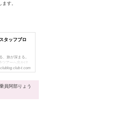
します。
～スタッフブロ
がる、旅が深まる。
外ツアーへ出かけ
畿、四国、九州、
clublog.club-t.com
ナダ、ハワイ。ク
館、ホテル、そし
。旅行先から？仕
添乗員阿部りょう
地の情報を発信い