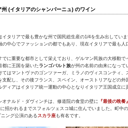
州 (イタリアのシャンパーニュ) のワイン
はイタリアで最も豊かな州で国民総生産の1/4を生み出してい
融の中心でファッションの都でもあり、現在イタリアで最も人
すでに重要な都市として栄えており、ゲルマン民族の大移動で
首都に王国を築いた
ランゴバルト族
が州の名前の由来になって
けてはマントヴァのゴンツァーガ、ミラノのヴィスコンティ、
を支配し、その後フランス、スペイン、オーストリアなどの外
ルディアはイタリア統一運動の中心となりイタリア王国成立に
レオナルド・ダヴィンチは、修道院の食堂の壁に
『最後の晩餐
世に招かれるまでスフォルツェスコ城に住んでいました。町中
プニング公演のある
スカラ座
も有名です。