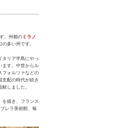
ます。州都の
ミラノ
口の多い州です。
イタリア半島にやっ
います。中世からル
スフォルツァなどの
国支配の時代が続き
貢献しました。
』
を描き、フランス
のブレラ美術館、毎