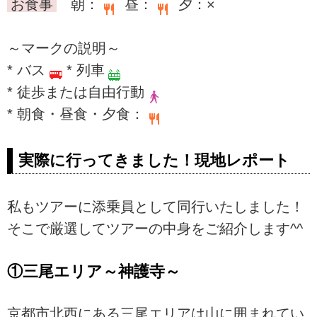
お食事
朝：
昼：
夕：×
～マークの説明～
* バス
* 列車
* 徒歩または自由行動
* 朝食・昼食・夕食：
実際に行ってきました！現地レポート
私もツアーに添乗員として同行いたしました！
そこで厳選してツアーの中身をご紹介します^^
①三尾エリア～神護寺～
京都市北西にある三尾エリアは山に囲まれてい