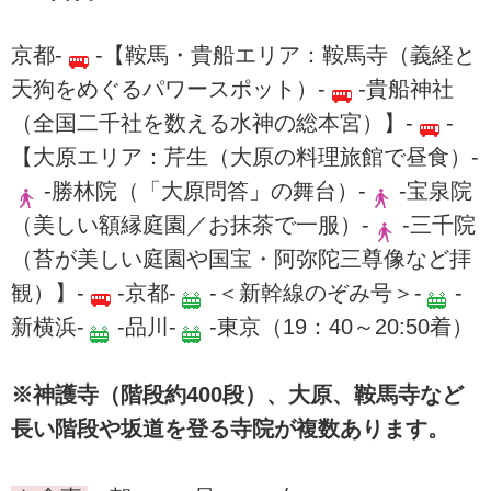
京都-
-【鞍馬・貴船エリア：鞍馬寺（義経と
天狗をめぐるパワースポット）-
-貴船神社
（全国二千社を数える水神の総本宮）】-
-
【大原エリア：芹生（大原の料理旅館で昼食）-
-勝林院（「大原問答」の舞台）-
-宝泉院
（美しい額縁庭園／お抹茶で一服）-
-三千院
（苔が美しい庭園や国宝・阿弥陀三尊像など拝
観）】-
-京都-
-＜新幹線のぞみ号＞-
-
新横浜-
-品川-
-東京（19：40～20:50着）
※神護寺（階段約400段）、大原、鞍馬寺など
長い階段や坂道を登る寺院が複数あります。