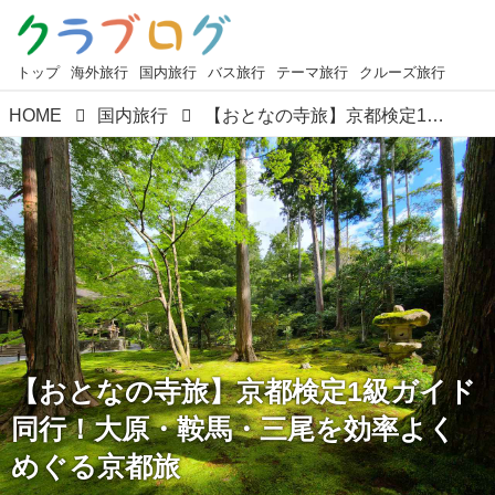
トップ
海外旅行
国内旅行
バス旅行
テーマ旅行
クルーズ旅行
HOME
国内旅行
【おとなの寺旅】京都検定1級ガイド同行！大原・鞍馬・三尾を効率よくめぐる京都旅
【おとなの寺旅】京都検定1級ガイド
同行！大原・鞍馬・三尾を効率よく
めぐる京都旅