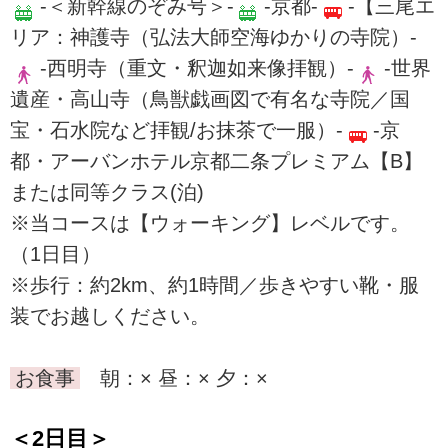
-＜新幹線のぞみ号＞-
-京都-
-【三尾エ
リア：神護寺（弘法大師空海ゆかりの寺院）-
-西明寺（重文・釈迦如来像拝観）-
-世界
遺産・高山寺（鳥獣戯画図で有名な寺院／国
宝・石水院など拝観/お抹茶で一服）-
-京
都・アーバンホテル京都二条プレミアム【B】
または同等クラス(泊)
※当コースは【ウォーキング】レベルです。
（1日目）
※歩行：約2km、約1時間／歩きやすい靴・服
装でお越しください。
お食事
朝：× 昼：× 夕：×
＜2日目＞