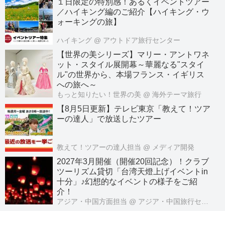
１日限定の特別感！あるくイベントツアー
／ハイキング編のご紹介【ハイキング・ウ
ォーキングの旅】
ハイキング
@ アウトドア旅行センター
【世界の美シリーズ】マリー・アントワネ
ット・スタイル展開幕～華麗なる"スタイ
ル"の世界から、本場フランス・イギリス
への旅へ～
もっと知りたい！世界の美
@ 海外テーマ旅行
【8月5日更新】テレビ東京「教えて！ツア
ーの達人」で放送したツアー
教えて！ツアーの達人担当
@ メディア開発
2027年3月開催（開催20回記念）！クラブ
ツーリズム貸切「台湾天燈上げイベントin
十分」♪幻想的なイベントの様子をご紹
介！
アジア・中国方面担当
@ アジア・中国旅行センター