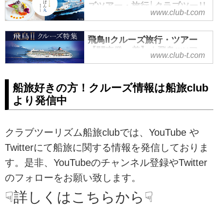
ズツアー・旅行│クラブツーリ
www.club-t.com
ズム
にっぽん丸クルーズツアーを探す
飛鳥IIクルーズ旅行・ツアー
なら、クラブツーリズムにおまか
【関東発・着】｜飛鳥IIツアー
せ！おすすめのにっぽん丸のクル
www.club-t.com
を探すTOP│クラブツーリズム
ーズをご紹介。クラブツーリズム
飛鳥IIクルーズ旅行・ツアーなら、
で行く「美味なる客船」にっぽん
船旅好きの方！クルーズ情報は船旅club
クラブツーリズムにおまかせ！添
丸のツアー・旅行は添乗員付きツ
より発信中
乗員付きのツアーが多く、安心で
アーもご用意。ツアーの検索・ご
快適です。ダンス、ショー、グラ
予約も簡単！
ンドスパなど、豪華客船飛鳥IIのお
クラブツーリズム船旅clubでは、YouTube や
すすめ貸切チャーターツアーや通
年ツアーをご紹介。ツアーの検
Twitterにて船旅に関する情報を発信しておりま
索・ご予約も簡単。
す。是非、YouTubeのチャンネル登録やTwitter
のフォローをお願い致します。
☟詳しくはこちらから☟