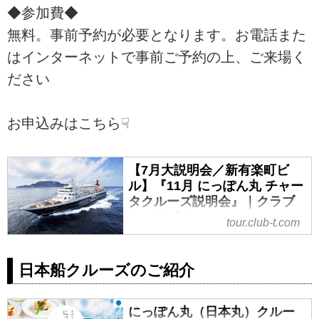
◆参加費◆
無料。事前予約が必要となります。お電話また
はインターネットで事前ご予約の上、ご来場く
ださい
お申込みはこちら☟
【7月大説明会／新有楽町ビ
ル】『11月 にっぽん丸 チャー
タクルーズ説明会』｜クラブ
ツーリズム
tour.club-t.com
【7月大説明会／新有楽町ビル】
『11月 にっぽん丸 チャータクルー
日本船クルーズのご紹介
ズ説明会』の紹介をしています。
ツアー・旅行のお申込ならクラブ
ツーリズム。
にっぽん丸（日本丸）クルー