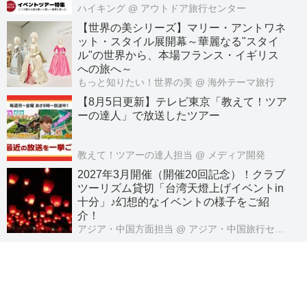
ハイキング
@ アウトドア旅行センター
【世界の美シリーズ】マリー・アントワネ
ット・スタイル展開幕～華麗なる"スタイ
ル"の世界から、本場フランス・イギリス
への旅へ～
もっと知りたい！世界の美
@ 海外テーマ旅行
【8月5日更新】テレビ東京「教えて！ツア
ーの達人」で放送したツアー
教えて！ツアーの達人担当
@ メディア開発
2027年3月開催（開催20回記念）！クラブ
ツーリズム貸切「台湾天燈上げイベントin
十分」♪幻想的なイベントの様子をご紹
介！
アジア・中国方面担当
@ アジア・中国旅行センター