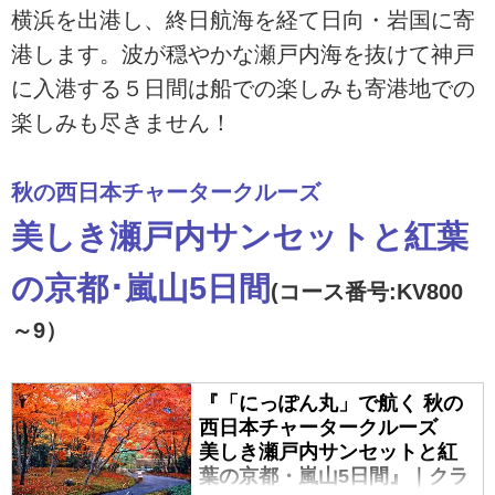
横浜を出港し、終日航海を経て日向・岩国に寄
港します。波が穏やかな瀬戸内海を抜けて神戸
に入港する５日間は船での楽しみも寄港地での
楽しみも尽きません！
秋の西日本チャータークルーズ
美しき瀬戸内サンセットと紅葉
の京都･嵐山5日間
(コース番号:KV800
～9）
『「にっぽん丸」で航く 秋の
西日本チャータークルーズ
美しき瀬戸内サンセットと紅
葉の京都・嵐山5日間』｜クラ