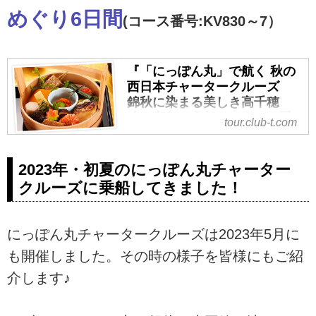
アムステージ＞の紹介をしていま
めぐり6日間
(コース番号:KV830～7）
す。ツアー・旅行のお申込ならク
ラブツーリズム。
『「にっぽん丸」で航く 秋の
西日本チャータークルーズ
錦秋に染まる美しき高千穂
峡・宮島・京都 のんびり愛
tour.club-t.com
でる紅葉めぐり６日間』｜ク
ラブツーリズム
2023年・初夏のにっぽん丸チャーター
『「にっぽん丸」で航く 秋の西日
クルーズに乗船してきました！
本チャータークルーズ 錦秋に染
まる美しき高千穂峡・宮島・京
都 のんびり愛でる紅葉めぐり６
にっぽん丸チャータークルーズは2023年5月に
日間』の紹介をしています。ツア
ー・旅行のお申込ならクラブツー
も開催しました。その時の様子を皆様にもご紹
リズム。
介します♪