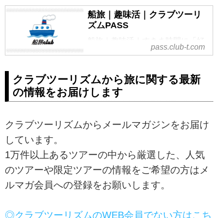
船旅｜趣味活｜クラブツーリ
ズムPASS
船旅｜趣味活｜すきま時間に「好
pass.club-t.com
き」をみつけるいつでも見放題の
オンライン講座｜「好き」が広が
る深まる大人のサークル、オンラ
クラブツーリズムから旅に関する最新
インイベントもあります｜定額制
の情報をお届けします
で旅はもっとお得に楽しめる。ク
ラブツーリズムがお届けする会員
サービス。au PAYでお支払いいた
クラブツーリズムからメールマガジンをお届け
だけます。
しています。
1万件以上あるツアーの中から厳選した、人気
のツアーや限定ツアーの情報をご希望の方はメ
ルマガ会員への登録をお願いします。
◎クラブツーリズムのWEB会員でない方はこち