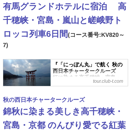
本チャータークルーズ 世界遺産
有馬グランドホテルに宿泊 高
「仁和寺」ライトアップ貸切拝観6
日間』の紹介をしています。ツア
千穂峡・宮島・嵐山と嵯峨野ト
ー・旅行のお申込ならクラブツー
リズム。
ロッコ列車6日間
(コース番号:KV820～
7)
『「にっぽん丸」で航く 秋の
西日本チャータークルーズ
紅に染まる高千穂峡・宮島・
tour.club-t.com
京都嵐山と嵯峨野トロッコ列
車6日間』＜プレミアムステー
ジ＞｜クラブツーリズム
秋の西日本チャータークルーズ
『「にっぽん丸」で航く 秋の西日
錦秋に染まる美しき高千穂峡・
本チャータークルーズ 紅に染ま
る高千穂峡・宮島・京都嵐山と嵯
宮島・京都 のんびり愛でる紅葉
峨野トロッコ列車6日間』＜プレミ