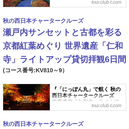
ブツーリズム
tour.club-t.com
『「にっぽん丸」で航く 秋の西日
本チャータークルーズ 美しき瀬
秋の西日本チャータークルーズ
戸内サンセットと紅葉の京都・嵐
瀬戸内サンセットと古都を彩る
山5日間』の紹介をしています。ツ
アー・旅行のお申込ならクラブツ
京都紅葉めぐり 世界遺産「仁和
ーリズム。
寺」ライトアップ貸切拝観6日間
(コース番号:KV810～9）
『「にっぽん丸」で航く 秋の
西日本チャータークルーズ
世界遺産「仁和寺」ライトア
tour.club-t.com
ップ貸切拝観6日間』｜クラブ
ツーリズム
秋の西日本チャータークルーズ
『「にっぽん丸」で航く 秋の西日