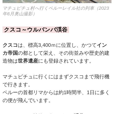
マチュピチュ村へ行くペルーレイル社の列車（2023
年6月奥山撮影）
クスコ～ウルバンバ渓谷
クスコ
は、標高3,400ｍに位置し、かつて
イン
カ帝国
の都として栄え、その街並みや歴史的建
造物は
世界遺産
にも登録されています。
マチュピチュに行くにはまずクスコまで飛行機
で行きます。
ペルーの首都リマからは約1時間半、1日に多く
の便が飛んでいます。