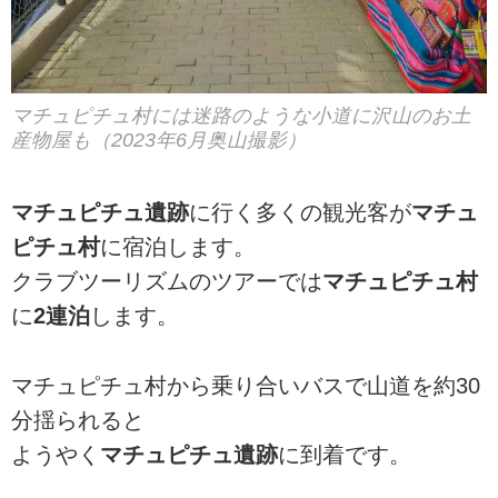
マチュピチュ村には迷路のような小道に沢山のお土
産物屋も（2023年6月奥山撮影）
マチュピチュ遺跡
に行く多くの観光客が
マチュ
ピチュ村
に宿泊します。
クラブツーリズムのツアーでは
マチュピチュ村
に
2連泊
します。
マチュピチュ村から乗り合いバスで山道を約30
分揺られると
ようやく
マチュピチュ遺跡
に到着です。