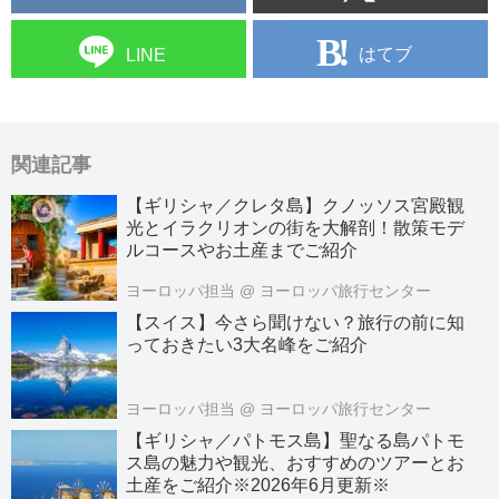
はてブ
LINE
関連記事
【ギリシャ／クレタ島】クノッソス宮殿観
光とイラクリオンの街を大解剖！散策モデ
ルコースやお土産までご紹介
ヨーロッパ担当
@ ヨーロッパ旅行センター
【スイス】今さら聞けない？旅行の前に知
っておきたい3大名峰をご紹介
ヨーロッパ担当
@ ヨーロッパ旅行センター
【ギリシャ／パトモス島】聖なる島パトモ
ス島の魅力や観光、おすすめのツアーとお
土産をご紹介※2026年6月更新※