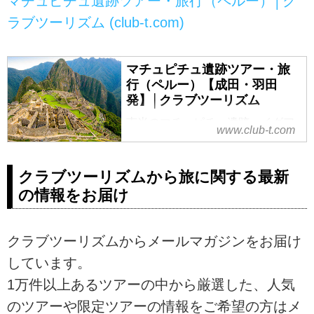
マチュピチュ遺跡ツアー・旅行（ペルー）│ク
ラブツーリズム (club-t.com)
マチュピチュ遺跡ツアー・旅
行（ペルー）【成田・羽田
発】│クラブツーリズム
南米のマチュピチュ遺跡、イグア
www.club-t.com
スの滝、ナスカの地上絵の旅行・
ツアーなら、クラブツーリズムに
おまかせ！添乗員付きのツアーだ
クラブツーリズムから旅に関する最新
から安心で快適です。ペルーの有
の情報をお届け
名な観光地や現地情報、高山病対
策をご紹介。ツアーの検索・ご予
約も簡単。
クラブツーリズムからメールマガジンをお届け
しています。
1万件以上あるツアーの中から厳選した、人気
のツアーや限定ツアーの情報をご希望の方はメ