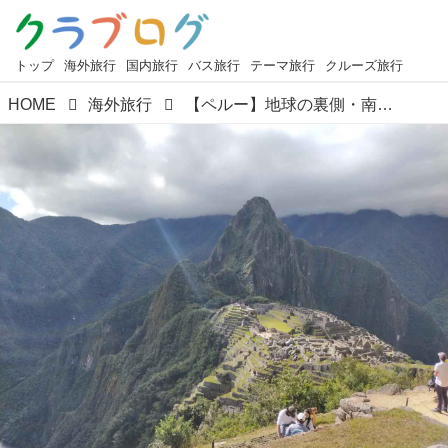
トップ
海外旅行
国内旅行
バス旅行
テーマ旅行
クルーズ旅行
HOME
海外旅行
【ペルー】地球の裏側・南米のペルーへ！ 世界遺産『マチュピチュ遺跡』へ行ってきました