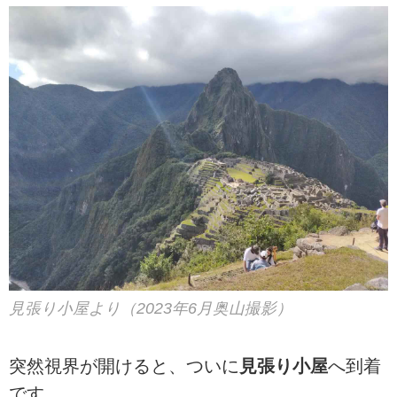
見張り小屋より（2023年6月奥山撮影）
突然視界が開けると、ついに
見張り小屋
へ到着
です。