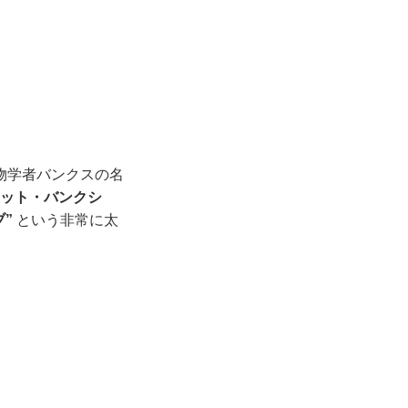
物学者バンクスの名
レット・バンクシ
ブ”
という非常に太