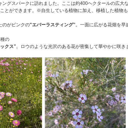
キングスパークに訪れました。ここは約400ヘクタールの広大
ことができます。※自生している植物に加え、移植した植物も
たのがピンクの
"エバーラスティング”
。一面に広がる花畑を早
2種の
ックス”
。ロウのような光沢のある花が密集して華やかに咲き