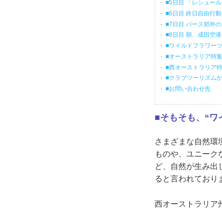
■5日目 「レシュー
■6日目 終日自由行
■7日目 パース郊外
■8日目 朝、成田空
■ワイルドフラワーツ
■オーストラリア特
■西オーストラリア
■クラブツーリズム
■お問い合わせ先
■そもそも、“ワ
さまざまな自然環
ものや、ユニーク
ど、自然が生み出
ると言われており
西オーストラリア