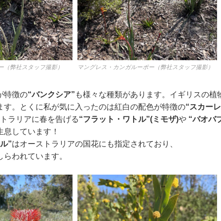
ー（弊社スタッフ撮影）
マングレス・カンガルーポー（弊社スタッフ撮影）
が特徴の
“バンクシア”
も様々な種類があります。イギリスの植
ます。とくに私が気に入ったのは紅白の配色が特徴の
“スカー
トラリアに春を告げる
“フラット・ワトル”(ミモザ)
や
“バオバ
生息しています！
ル”
はオーストラリアの国花にも指定されており、
しらわれています。