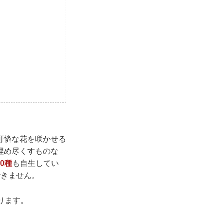
可憐な花を咲かせる
埋め尽くすものな
00種
も自生してい
できません。
ります。