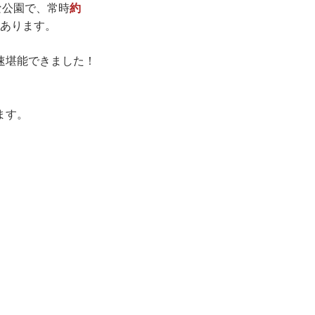
な公園で、常時
約
あります。
速堪能できました！
ます。