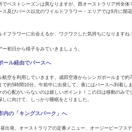
所でベストシーズンは異なりますが、西オーストラリア州全体
ース及びパース以北のワイルドフラワー・エリアでは9月に開
ルドフラワーに出会えるか、ワクワクした気持ちになりますね
アー初日から様子をみていきましょう。
ガポール経由でパースへ
ル航空を利用していきます。成田空港からシンガポールまで約7
まで約5時間10分。午前中に出発して、夜にはパースへ到着しま
ケの心配がいらないのは嬉しいポイント！この日は移動のみで
探しに向けて、しっかり睡眠をとりました。
ス市内の「キングスパーク」へ
お昼出発。オーストラリアの定番メニュー、オージービーフス