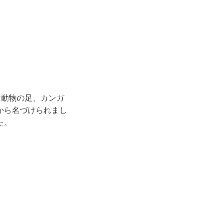
は動物の足、カンガ
から名づけられまし
た。