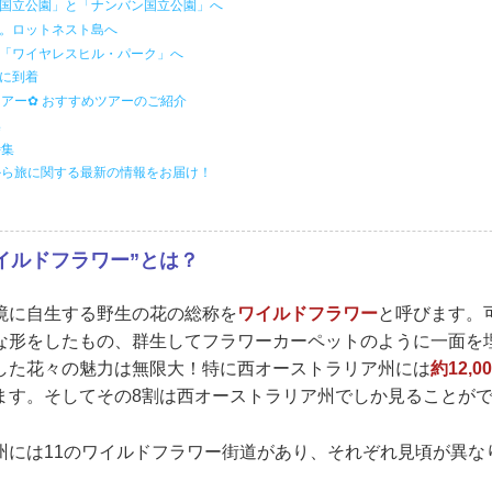
ル国立公園」と「ナンバン国立公園」へ
動。ロットネスト島へ
の「ワイヤレスヒル・パーク」へ
港に到着
アー✿ おすすめツアーのご紹介
集
特集
から旅に関する最新の情報をお届け！
イルドフラワー”とは？
境に自生する野生の花の総称を
ワイルドフラワー
と呼びます。
な形をしたもの、群生してフラワーカーペットのように一面を
した花々の魅力は無限大！特に西オーストラリア州には
約12,0
ます。そしてその8割は西オーストラリア州でしか見ることが
州には11のワイルドフラワー街道があり、それぞれ見頃が異な