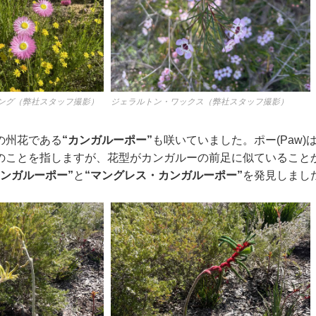
ング（弊社スタッフ撮影）
ジェラルトン・ワックス（弊社スタッフ撮影）
の州花である
“カンガルーポー”
も咲いていました。ポー(Paw)
のことを指しますが、花型がカンガルーの前足に似ていること
ンガルーポー”
と
“マングレス・カンガルーポー”
を発見しまし