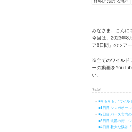
好奇心で旅する海外
みなさま、こんに
今回は、2023年
ア8日間」のツア
※全てのワイルド
ーの動画をYouT
い。
■そもそも、“ワイル
■1日目 シンガポー
■2日目 パース市内
■3日目 北部の街「
■4日目 壮大な渓谷