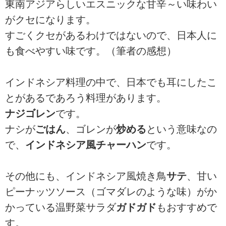
東南アジアらしいエスニックな甘辛～い味わい
がクセになります。
すごくクセがあるわけではないので、日本人に
も食べやすい味です。（筆者の感想）
インドネシア料理の中で、日本でも耳にしたこ
とがあるであろう料理があります。
ナジゴレン
です。
ナシが
ごはん
、ゴレンが
炒める
という意味なの
で、
インドネシア風チャーハン
です。
その他にも、インドネシア風焼き鳥
サテ
、甘い
ピーナッツソース（ゴマダレのような味）がか
かっている温野菜サラダ
ガドガド
もおすすめで
す。