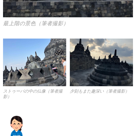
最上階の景色（筆者撮影）
ストゥーパの中の仏像（筆者撮
夕刻もまた趣深い（筆者撮影）
影）