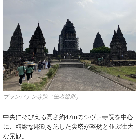
プランバナン寺院（筆者撮影）
中央にそびえる高さ約47mのシヴァ寺院を中心
に、精緻な彫刻を施した尖塔が整然と並ぶ壮大
な景観。