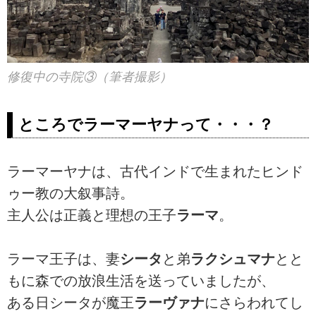
修復中の寺院③（筆者撮影）
ところで
ラーマーヤナ
って・・・？
ラーマーヤナは、古代インドで生まれたヒンド
ゥー教の大叙事詩。
主人公は正義と理想の王子
ラーマ
。
ラーマ王子は、妻
シータ
と弟
ラクシュマナ
とと
もに森での放浪生活を送っていましたが、
ある日シータが魔王
ラーヴァナ
にさらわれてし