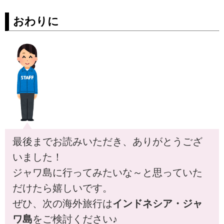
皆様は「ジャコウネココーヒー」
おわりに
というコーヒーをご存知でしょう
か。コピ・ルアクとも呼ばれるこ
ちらのコーヒーは「ジャコウネ
コ」という動物の、何と糞から生
み出された高級コーヒーです。そ
んなジャコウネココーヒーについ
てご紹介させて頂きます。
ご旅行の付き物といえば「お土
産」ですが、インドネシアにご旅
行に行かれた際に是非オススメさ
最後までお読みいただき、ありがとうござ
せて頂きたいのが、今回ご紹介さ
せて頂く「ジャコウネココーヒ
いました！
ー」です！いわゆる「糞のコーヒ
ジャワ島に行ってみたいな～と思っていた
ー」ということでこれまでにも数
だけたら嬉しいです。
多くのメディアで紹介されまし
た。
ぜひ、次の海外旅行は
インドネシア・ジャ
ジャコウネココーヒー...
ワ島
をご検討ください♪