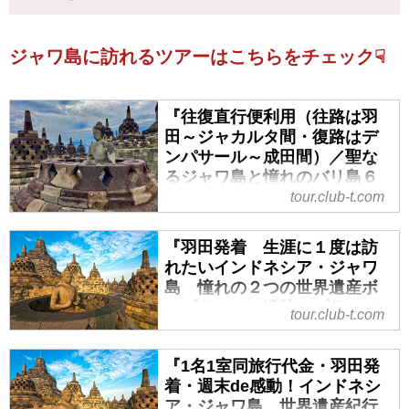
ジャワ島に訪れるツアーはこちらをチェック☟
『往復直行便利用（往路は羽
田～ジャカルタ間・復路はデ
ンパサール～成田間）／聖な
るジャワ島と憧れのバリ島６
日間』｜クラブツーリズム
tour.club-t.com
『往復直行便利用（往路は羽田～
『羽田発着 生涯に１度は訪
ジャカルタ間・復路はデンパサー
れたいインドネシア・ジャワ
ル～成田間）／聖なるジャワ島と
島 憧れの２つの世界遺産ボ
憧れのバリ島６日間』の紹介をし
ロブドゥール遺跡とプランバ
ています。ツアー・旅行のお申込
tour.club-t.com
ナン寺院５日間』｜クラブツ
ならクラブツーリズム。
ーリズム
『1名1室同旅行代金・羽田発
『羽田発着 生涯に１度は訪れた
着・週末de感動！インドネシ
いインドネシア・ジャワ島 憧れ
ア・ジャワ島 世界遺産紀行