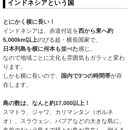
インドネシアという国
とにかく横に長い！
インドネシアは、赤道付近を
西から東へ約
5,000km以上
のびる超・横長国家で、
日本列島を横に何本も並べた
感じ。
なので地域ごとに文化も雰囲気もガラッと変わ
ります。
しかも横に長いので、
国内で3つの時間帯
が存
在します。
島の数は、なんと約17,000以上！
スマトラ、ジャワ、カリマンタン（ボルネ
オ）、スラウェシ、パプアなどの大きな島に、
名前のない小島まで様々な島が存在し、例える