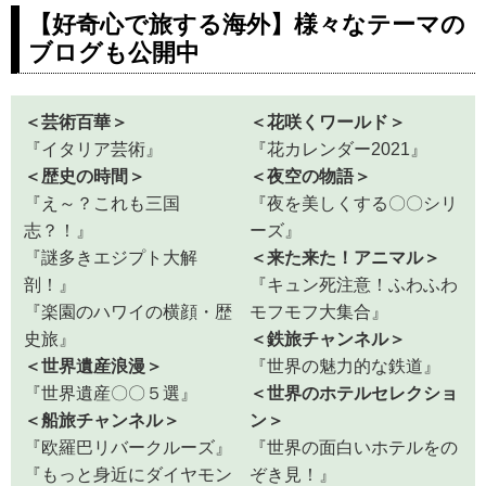
とり旅、ワンランク上の旅など多
【好奇心で旅する海外】様々なテーマの
数ご用意。ジャワ島のボロブドゥ
ブログも公開中
ール遺跡、プランバナン寺院やバ
リ島のタナロット寺院、ウブドな
どのおすすめツアーをご紹介。ツ
＜芸術百華＞
＜花咲くワールド＞
アーの検索・ご予約も簡単。
『イタリア芸術』
『花カレンダー2021』
＜歴史の時間＞
＜夜空の物語＞
『え～？これも三国
『夜を美しくする〇〇シリ
志？！』
ーズ』
『謎多きエジプト大解
＜来た来た！アニマル＞
剖！』
『キュン死注意！ふわふわ
『楽園のハワイの横顔・歴
モフモフ大集合』
史旅』
＜鉄旅チャンネル＞
＜世界遺産浪漫＞
『世界の魅力的な鉄道』
『世界遺産〇〇５選』
＜世界のホテルセレクショ
＜船旅チャンネル＞
ン＞
『欧羅巴リバークルーズ』
『世界の面白いホテルをの
『もっと身近にダイヤモン
ぞき見！』