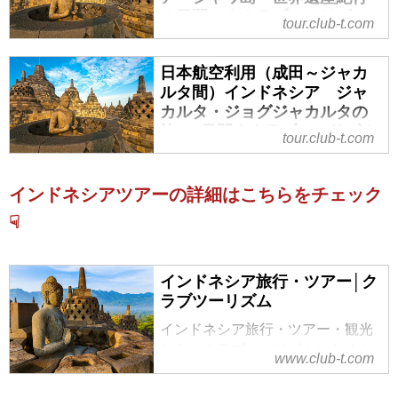
の２つの世界遺産ボロブドゥール
４日間』｜クラブツーリズム
tour.club-t.com
遺跡とプランバナン寺院５日間』
『1名1室同旅行代金・羽田発着・
の紹介をしています。ツアー・旅
週末de感動！インドネシア・ジャ
行のお申込ならクラブツーリズ
日本航空利用（成田～ジャカ
ワ島 世界遺産紀行４日間』の紹
ルタ間）インドネシア ジャ
ム。
介をしています。ツアー・旅行の
カルタ・ジョグジャカルタの
お申込ならクラブツーリズム。
旅 6日間｜クラブツーリズム
tour.club-t.com
日本航空利用（成田～ジャカルタ
間）インドネシア ジャカルタ・
インドネシアツアーの詳細はこちらをチェック
ジョグジャカルタの旅 6日間の紹
☟
介をしています。ツアー・旅行の
お申込ならクラブツーリズム。
インドネシア旅行・ツアー│ク
ラブツーリズム
インドネシア旅行・ツアー・観光
なら、クラブツーリズムにおまか
www.club-t.com
せ！世界遺産をめぐる観光充実プ
ランや自由行動も楽しめる旅、ひ