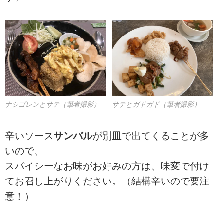
ナシゴレンとサテ（筆者撮影）
サテとガドガド（筆者撮影）
辛いソース
サンバル
が別皿で出てくることが多
いので、
スパイシーなお味がお好みの方は、味変で付け
てお召し上がりください。（結構辛いので要注
意！）