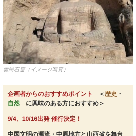
雲崗石窟（イメージ写真）
企画者からのおすすめポイント
＜
歴史
・
自然
に興味のある方におすすめ
＞
9/4、10/16出発 催行決定！
中国文明の源流・中原地方と山西省を舞台