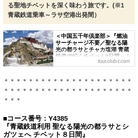
る聖地チベットを深く味わう旅です。(※1
青蔵鉄道乗車～ラサ空港出発間）
＜中国五千年倶楽部＞『燃油
サーチャージ不要／聖なる陽
光の都ラサとチャカ塩湖 青蔵
鉄道で行くチベット8日間』｜
tour.club-t.com
クラブツーリズム
＜中国五千年倶楽部＞『燃油サー
チャージ不要／聖なる陽光の都ラ
＊＊＊＊＊＊＊＊＊＊＊＊＊＊＊＊＊＊＊＊＊
サとチャカ塩湖 青蔵鉄道で行くチ
＊＊＊＊＊＊＊＊＊＊＊＊＊＊＊＊＊＊＊＊＊
ベット8日間』の紹介をしていま
＊＊＊
す。ツアー・旅行のお申込ならク
ラブツーリズム。
■コース番号：Y4385
『青蔵鉄道利用 聖なる陽光の都ラサとシ
ガツェへ チベット８日間』