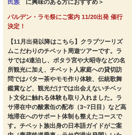
民族
に興味のある方におすすめ
＞
パルデン・ラモ祭にご案内 11/20出発 催行
決定！
【11月出発以降はこちら】クラブツーリズ
ムこだわりのチベット周遊ツアーです。ラ
サでは4連泊し、ポタラ宮や大昭寺などの名
所観光に加え、チベット人家庭への貸切訪
問ではバター茶やモモ作り体験、伝統歌舞
鑑賞など、観光だけでは出会えないチベッ
ト文化に触れる体験も取り入れました。ラ
サ滞在中の酸素缶の配布（3~7日目）など高
地滞在へのサポート体制も整えたコースで
す。チベット族出身の日本語ガイドがご案