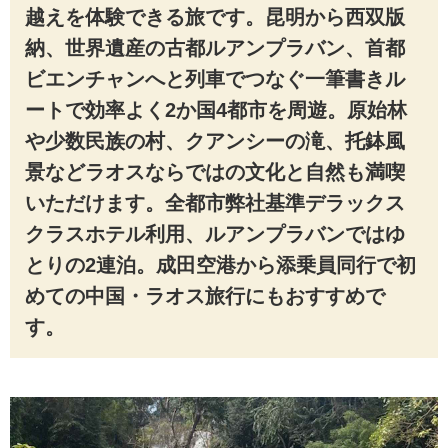
越えを体験できる旅です。昆明から西双版
納、世界遺産の古都ルアンプラバン、首都
ビエンチャンへと列車でつなぐ一筆書きル
ートで効率よく2か国4都市を周遊。原始林
や少数民族の村、クアンシーの滝、托鉢風
景などラオスならではの文化と自然も満喫
いただけます。全都市弊社基準デラックス
クラスホテル利用、ルアンプラバンではゆ
とりの2連泊。成田空港から添乗員同行で初
めての中国・ラオス旅行にもおすすめで
す。