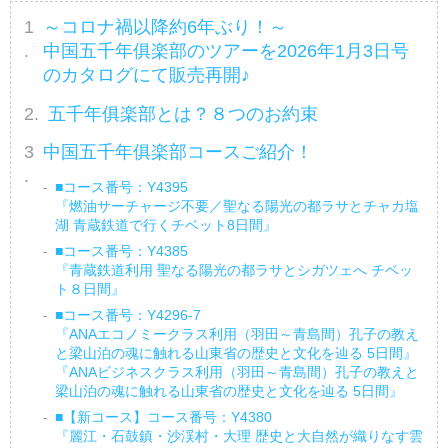
～コロナ禍以降約6年ぶり！～
中国五千年俱楽部のツアーを2026年1月3日号
のカタログにて販売再開♪
五千年俱楽部とは？８つのお約束
中国五千年俱楽部コースご紹介！
■コース番号：Y4395
『燃油サーチャージ不要／聖なる陽光の都ラサとチャカ塩
湖 青蔵鉄道で行くチベット8日間』
■コース番号：Y4385
『青蔵鉄道利用 聖なる陽光の都ラサとシガツェへ チベッ
ト８日間』
■コース番号：Y4296-7
『ANAエコノミークラス利用（羽田～青島間）孔子の教え
と梁山泊の魂に触れる山東省の歴史と文化を辿る 5日間』
『ANAビジネスクラス利用（羽田～青島間）孔子の教えと
梁山泊の魂に触れる山東省の歴史と文化を辿る 5日間』
■【新コース】コース番号：Y4380
『麗江・石鼓鎮・沙渓村・大理 歴史と大自然が織りなす雲