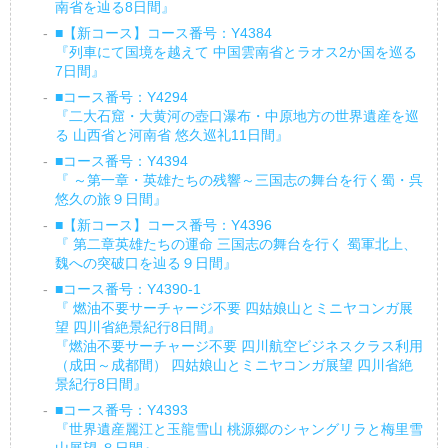
南省を辿る8日間』
■【新コース】コース番号：Y4384
『列車にて国境を越えて 中国雲南省とラオス2か国を巡る
7日間』
■コース番号：Y4294
『二大石窟・大黄河の壺口瀑布・中原地方の世界遺産を巡
る 山西省と河南省 悠久巡礼11日間』
■コース番号：Y4394
『 ～第一章・英雄たちの残響～三国志の舞台を行く蜀・呉
悠久の旅９日間』
■【新コース】コース番号：Y4396
『 第二章英雄たちの運命 三国志の舞台を行く 蜀軍北上、
魏への突破口を辿る９日間』
■コース番号：Y4390-1
『 燃油不要サーチャージ不要 四姑娘山とミニヤコンガ展
望 四川省絶景紀行8日間』
『燃油不要サーチャージ不要 四川航空ビジネスクラス利用
（成田～成都間） 四姑娘山とミニヤコンガ展望 四川省絶
景紀行8日間』
■コース番号：Y4393
『世界遺産麗江と玉龍雪山 桃源郷のシャングリラと梅里雪