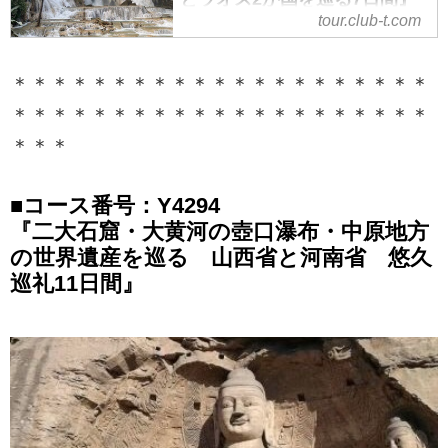
｜クラブツーリズム
tour.club-t.com
＜中国五千年倶楽部＞＜Grande＞
『添乗員同行／列車にて国境を越
＊＊＊＊＊＊＊＊＊＊＊＊＊＊＊＊＊＊＊＊＊
えて 中国雲南省とラオス2か国を
＊＊＊＊＊＊＊＊＊＊＊＊＊＊＊＊＊＊＊＊＊
巡る7日間』の紹介をしています。
＊＊＊
ツアー・旅行のお申込ならクラブ
ツーリズム。
■コース番号：Y4294
『二大石窟・大黄河の壺口瀑布・中原地方
の世界遺産を巡る 山西省と河南省 悠久
巡礼11日間』