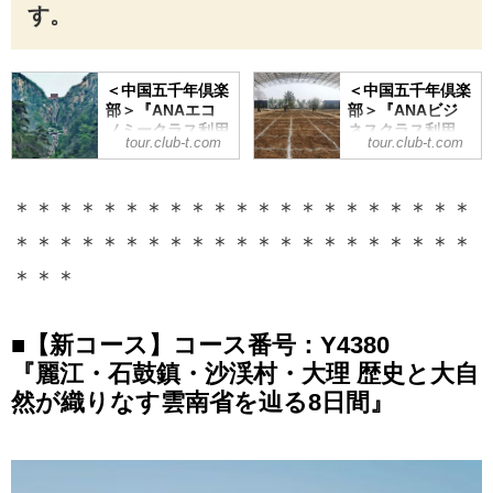
す。
＜中国五千年倶楽
＜中国五千年倶楽
部＞『ANAエコ
部＞『ANAビジ
ノミークラス利用
ネスクラス利用
tour.club-t.com
tour.club-t.com
（羽田～青島間）
（羽田～青島間）
孔子の教えと梁山
孔子の教えと梁山
泊の魂に触れる山
泊の魂に触れる山
＊＊＊＊＊＊＊＊＊＊＊＊＊＊＊＊＊＊＊＊＊
東省の歴史と文化
東省の歴史と文化
を辿る 5日間』｜
を辿る 5日間』｜
＊＊＊＊＊＊＊＊＊＊＊＊＊＊＊＊＊＊＊＊＊
クラブツーリズム
クラブツーリズム
＊＊＊
＜中国五千年倶楽
＜中国五千年倶楽
部＞『ANAエコノ
部＞『ANAビジネ
ミークラス利用
スクラス利用（羽
（羽田～青島間）
田～青島間）孔子
■【新コース】コース番号：Y4380
孔子の教えと梁山
の教えと梁山泊の
『麗江・石鼓鎮・沙渓村・大理 歴史と大自
泊の魂に触れる山
魂に触れる山東省
東省の歴史と文化
の歴史と文化を辿
然が織りなす雲南省を辿る8日間』
を辿る 5日間』の
る 5日間』の紹介
紹介をしていま
をしています。ツ
す。ツアー・旅行
アー・旅行のお申
のお申込ならクラ
込ならクラブツー