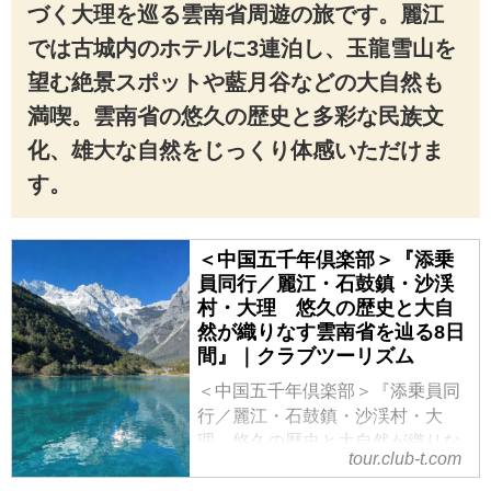
づく大理を巡る雲南省周遊の旅です。麗江
では古城内のホテルに3連泊し、玉龍雪山を
望む絶景スポットや藍月谷などの大自然も
満喫。雲南省の悠久の歴史と多彩な民族文
化、雄大な自然をじっくり体感いただけま
す。
＜中国五千年倶楽部＞『添乗
員同行／麗江・石鼓鎮・沙渓
村・大理 悠久の歴史と大自
然が織りなす雲南省を辿る8日
間』｜クラブツーリズム
＜中国五千年倶楽部＞『添乗員同
行／麗江・石鼓鎮・沙渓村・大
理 悠久の歴史と大自然が織りな
tour.club-t.com
す雲南省を辿る8日間』の紹介をし