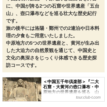
に、中国が誇る2つの石窟や世界遺産「五台
山」、壺口瀑布などを巡る壮大な歴史紀行
です。
旅の後半には洛陽・鄭州での2連泊や日本料
理の夕食もご用意いたしました。
中原地方の5つの世界遺産と、黄河が生み出
した大迫力の自然景観を通じて、中国史と
文化の奥深さをじっくり体感できる歴史探
訪コースです。
＜中国五千年倶楽部＞『二大
石窟・大黄河の壺口瀑布・中
原地方の世界遺産を巡る 山
西省と河南省 悠久巡礼11日
tour.club-t.com
間』｜クラブツーリズム