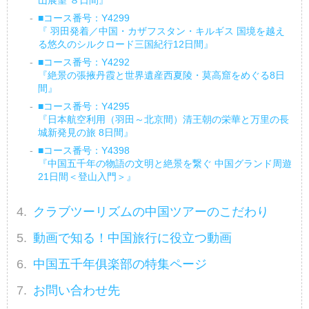
山展望 ８日間』
■コース番号：Y4299
『 羽田発着／中国・カザフスタン・キルギス 国境を越え
る悠久のシルクロード三国紀行12日間』
■コース番号：Y4292
『絶景の張掖丹霞と世界遺産西夏陵・莫高窟をめぐる8日
間』
■コース番号：Y4295
『日本航空利用（羽田～北京間）清王朝の栄華と万里の長
城新発見の旅 8日間』
■コース番号：Y4398
『中国五千年の物語の文明と絶景を繋ぐ 中国グランド周遊
21日間＜登山入門＞』
クラブツーリズムの中国ツアーのこだわり
動画で知る！中国旅行に役立つ動画
中国五千年俱楽部の特集ページ
お問い合わせ先