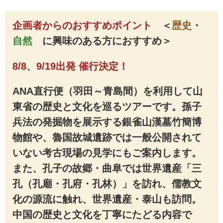
企画者からのおすすめポイント
＜
歴史
・
自然
に興味のある方におすすめ
＞
8/8、9/19出発 催行決定！
ANA直行便（羽田～青島間）を利用して山
東省の歴史と文化を巡るツアーです。孫子
兵法の発掘物を展示する銀雀山漢墓竹簡博
物館や、魯国故城遺跡では一般公開されて
いない考古現場の見学にもご案内します。
また、孔子の故郷・曲阜では世界遺産「三
孔（孔廟・孔府・孔林）」を訪れ、儒教文
化の源流に触れ、世界遺産・泰山も訪問。
中国の歴史と文化を丁寧にたどる内容で