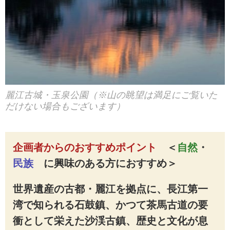
麗江古城・玉泉公園（※山の眺望は満足にご覧いた
だけない場合もございます）
企画者からのおすすめポイント
＜
自然
・
民族
に興味のある方におすすめ
＞
世界遺産の古都・麗江を拠点に、長江第一
湾で知られる石鼓鎮、かつて茶馬古道の要
衝として栄えた沙渓古鎮、歴史と文化が息