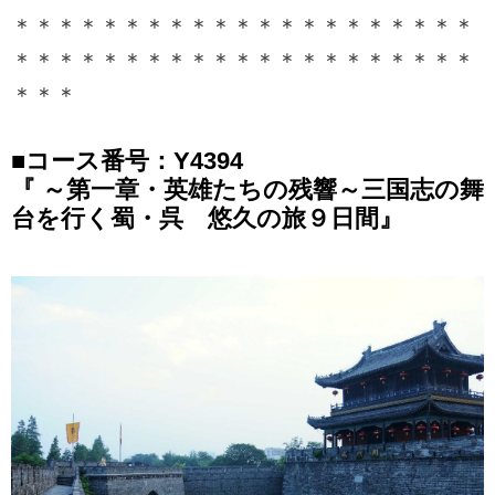
＜中国五千年倶楽部＞『二大石
＊＊＊＊＊＊＊＊＊＊＊＊＊＊＊＊＊＊＊＊＊
窟・大黄河の壺口瀑布・中原地方
＊＊＊＊＊＊＊＊＊＊＊＊＊＊＊＊＊＊＊＊＊
の世界遺産を巡る 山西省と河南
省 悠久巡礼11日間』の紹介をし
＊＊＊
ています。ツアー・旅行のお申込
ならクラブツーリズム。
■コース番号：Y4394
『 ～第一章・英雄たちの残響～三国志の舞
台を行く蜀・呉 悠久の旅９日間』