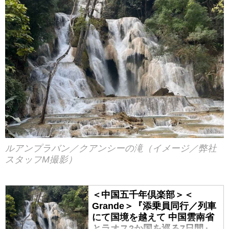
ルアンプラバン／クアンシーの滝（イメージ／弊社
スタッフM撮影）
＜中国五千年倶楽部＞＜
Grande＞『添乗員同行／列車
にて国境を越えて 中国雲南省
とラオス2か国を巡る7日間』