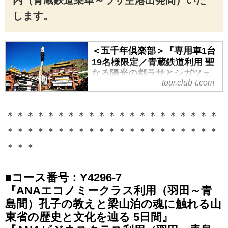
内（青蔵鉄道乗車～ラサ空港出発間）いた
します。
＜五千年倶楽部＞『専用車1台
19名様限定／青蔵鉄道利用 聖
なる陽光の都ラサとシガツェ
tour.club-t.com
へ チベット８日間』｜クラブ
ツーリズム
＜五千年倶楽部＞『専用車1台19
＊＊＊＊＊＊＊＊＊＊＊＊＊＊＊＊＊＊＊＊＊
名様限定／青蔵鉄道利用 聖なる陽
＊＊＊＊＊＊＊＊＊＊＊＊＊＊＊＊＊＊＊＊＊
光の都ラサとシガツェへ チベット
＊＊＊
８日間』の紹介をしています。ツ
アー・旅行のお申込ならクラブツ
ーリズム。
■コース番号：Y4296-7
『ANAエコノミークラス利用（羽田～青
島間）孔子の教えと梁山泊の魂に触れる山
東省の歴史と文化を辿る 5日間』