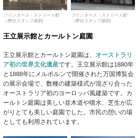
フリンダース・ストリート駅
フリンダース・ストリート駅
（弊社スタッフ撮影)
（弊社スタッフ撮影)
王立展示館とカールトン庭園
王立展示館とカールトン庭園は、
オーストラリ
ア初の世界文化遺産
です。王立展示館は1880年
と1888年にメルボルンで開催された万国博覧会
の展示会場で、数種の建築様式が混ざり合った
オーストラリア初のヨーロッパ風建築です。カ
ールトン庭園は美しい並木道や噴水、芝生が広
がりとても美しい庭園でした。市民の憩いの場
としても利用されています。