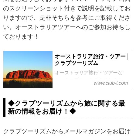
のスクリーンショット付きで説明を記載してお
りますので、是非そちらを参考にご取得くださ
い。オーストラリアツアーへのご参加お待ちし
ております！
オーストラリア旅行・ツアー│
クラブツーリズム
オーストラリア旅行・ツアーな
ら、クラブツーリズムにおまか
www.club-t.com
せ！添乗員同行ツアーも多数ご用
意！エアーズロック(ウルル)・シド
ニー・ケアンズ・ゴールドコース
◆クラブツーリズムから旅に関する最
トなどの観光地や、おすすめのオ
新の情報をお届け！◆
ーストラリアツアーをご紹介。ツ
アーの検索・ご予約も簡単。
クラブツーリズムからメールマガジンをお届け