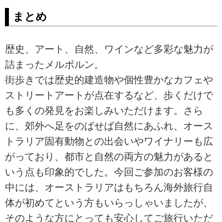
＜女性おひとり参加限定の旅＞
まとめ
『フィリップ島のペンギンパレー
ドも！ オーストラリア・メルボル
ン5日間』の紹介をしています。ツ
歴史、アート、自然、ワインなど多彩な魅力が
アー・旅行のお申込ならクラブツ
詰まったメルボルン。
ーリズム。
街歩きでは歴史的建造物や個性豊かなカフェや
ストリートアートが点在するなど、歩くだけで
も多くの発見をお楽しみいただけます。さら
に、郊外へ足をのばせば自然にあふれ、オース
トラリア固有動物との出会いやワイナリーも広
がっており、都市と自然の両方の魅力があると
いう点も印象的でした。今回ご参加のお客様の
中には、オーストラリアはもちろん海外旅行自
体が初めてという方もいらっしゃいましたが、
そのような方にとっても安心してご旅行いただ