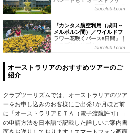
パレードも！ オーストラリ
ア・メルボルン5日間』｜クラ
tour.club-t.com
ブツーリズム
＜女性おひとり参加限定の旅＞
『カンタス航空利用（成田～
『フィリップ島のペンギンパレー
メルボルン間）／ワイルドフ
ドも！ オーストラリア・メルボル
ラワー花咲くパース6日間』｜
ン5日間』の紹介をしています。ツ
クラブツーリズム
tour.club-t.com
アー・旅行のお申込ならクラブツ
『カンタス航空利用（成田～メル
ーリズム。
ボルン間）／ワイルドフラワー花
オーストラリアのおすすめツアーのご
咲くパース6日間』の紹介をしてい
紹介
ます。ツアー・旅行のお申込なら
クラブツーリズム。
クラブツーリズムでは、オーストラリアのツア
ーをお申し込みのお客様にご出発1か月ほど前
に「オーストラリアＥＴＡ（電子渡航許可）」
の申請方法を日本語で記載した詳しいご案内書
面をお送りしております！スマートフォン画面