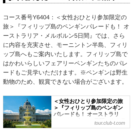
コース番号Y6404：＜女性おひとり参加限定の
旅＞『フィリップ島のペンギンパレードも！ オ
ーストラリア・メルボルン5日間』では、さら
に内容を充実させ、モーニントン半島、フィリ
ップ島へもご案内いたします。フィリップ島で
はかわいらしいフェアリーペンギンたちのパレ
ードもご見学いただけます。※ペンギンは野生
動物のため、観賞できない場合がございます。
＜女性おひとり参加限定の旅
＞『フィリップ島のペンギン
パレードも！ オーストラリ
ア・メルボルン5日間』｜クラ
tour.club-t.com
ブツーリズム