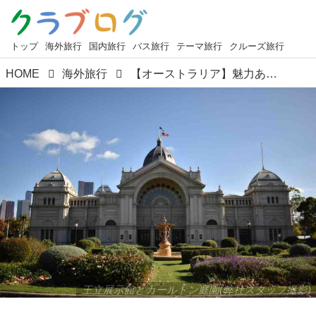
トップ
海外旅行
国内旅行
バス旅行
テーマ旅行
クルーズ旅行
HOME
海外旅行
【オーストラリア】魅力あふれるメルボルンをご紹介♪
王立展示館とカールトン庭園(弊社スタッフ撮影)