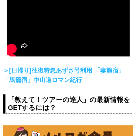
＞[日帰り]往復特急あずさ号利用 「妻籠宿」
「馬籠宿」中山道ロマン紀行
「教えて！ツアーの達人」の最新情報を
GETするには？