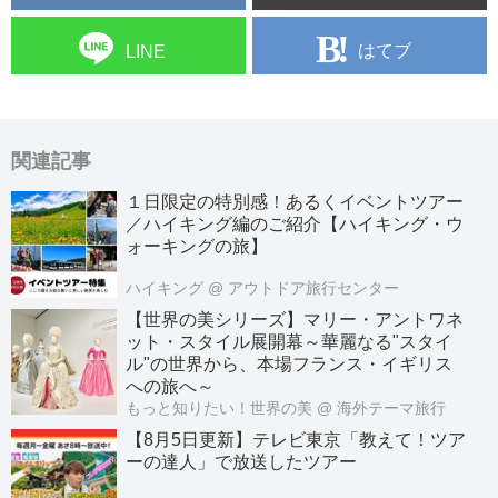
はてブ
LINE
関連記事
１日限定の特別感！あるくイベントツアー
／ハイキング編のご紹介【ハイキング・ウ
ォーキングの旅】
ハイキング
@ アウトドア旅行センター
【世界の美シリーズ】マリー・アントワネ
ット・スタイル展開幕～華麗なる"スタイ
ル"の世界から、本場フランス・イギリス
への旅へ～
もっと知りたい！世界の美
@ 海外テーマ旅行
【8月5日更新】テレビ東京「教えて！ツア
ーの達人」で放送したツアー