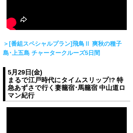
＞[番組スペシャルプラン]飛鳥Ⅱ 爽秋の種子
島･上五島 チャータークルーズ5日間
5月29日(金)
まるで江戸時代にタイムスリップ!? 特
急あずさで行く妻籠宿･馬籠宿 中山道ロ
マン紀行