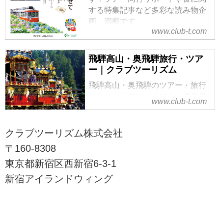
する特集記事など多彩な読み物企
画、満載です。
www.club-t.com
飛騨高山・奥飛騨旅行・ツア
ー｜クラブツーリズム
飛騨高山・奥飛騨のツアー・旅行
なら、クラブツーリズム！添乗員
www.club-t.com
付きのツアーならしっかりサポー
ト。飛騨高山へはツアーで行くの
が便利です！飛騨高山・奥飛騨へ
クラブツーリズム株式会社
の旅の魅力、おすすめの飛騨高
〒160-8308
山、奥飛騨温泉ツアーなどをご紹
東京都新宿区西新宿6-3-1
介。ツアーの検索・ご予約も簡単
です。ツアーの検索・ご予約も簡
新宿アイランドウィング
単です。