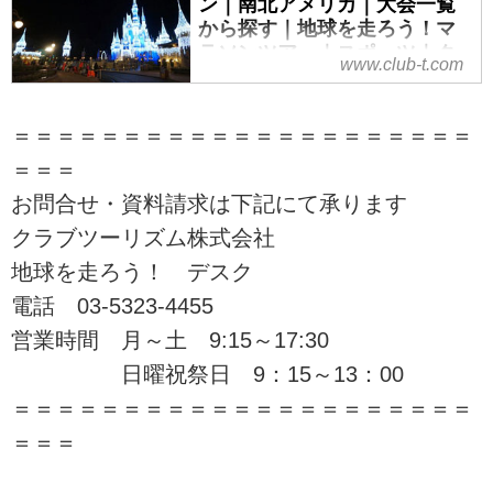
ン｜南北アメリカ｜大会一覧
から探す｜地球を走ろう！マ
ラソンツアー｜スポーツ｜ク
www.club-t.com
ラブツーリズム
海外有名マラソン大会から国内の
＝＝＝＝＝＝＝＝＝＝＝＝＝＝＝＝＝＝＝＝＝
大会まで、クラブツーリズム「地
球を走ろう！マラソンツアー」で
＝＝＝
は初心者からベテランまで安心し
お問合せ・資料請求は下記にて承ります
てご参加いただけるツアーをご用
クラブツーリズム株式会社
意！ツアーの検索・ご予約も簡単
です。ウォルト・ディズニーマラ
地球を走ろう！ デスク
ソンを紹介しています。
電話 03-5323-4455
営業時間 月～土 9:15～17:30
日曜祝祭日 9：15～13：00
＝＝＝＝＝＝＝＝＝＝＝＝＝＝＝＝＝＝＝＝＝
＝＝＝