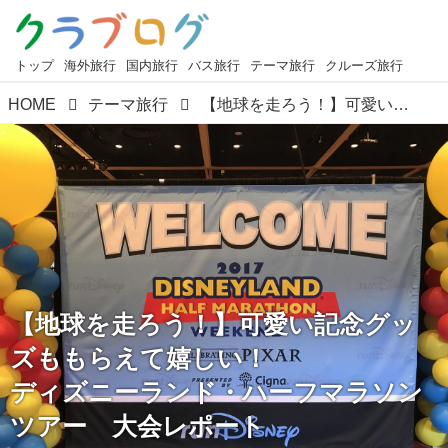
トップ
海外旅行
国内旅行
バス旅行
テーマ旅行
クルーズ旅行
HOME
テーマ旅行
【地球を走ろう！】可愛い記念グッズももらえて嬉しい！ ディズニーランド・ハーフマラソンツアー 大会レポート
【地球を走ろう！】可愛い記念グッ
ズももらえて嬉しい！
ディズニーランド・ハーフマラソン
ツアー 大会レポート