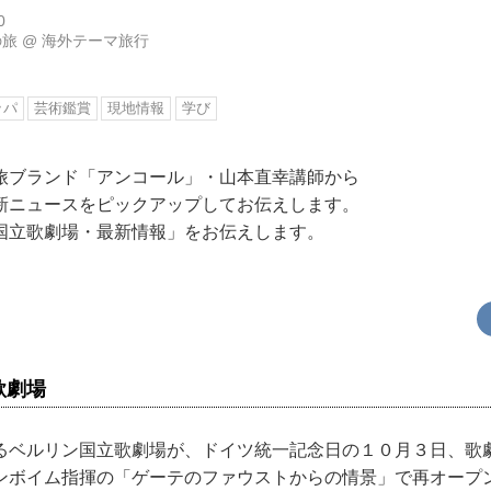
0
の旅
@
海外テーマ旅行
ッパ
芸術鑑賞
現地情報
学び
の旅ブランド「アンコール」・山本直幸講師から
新ニュースをピックアップしてお伝えします。
国立歌劇場・最新情報」をお伝えします。
歌劇場
るベルリン国立歌劇場が、ドイツ統一記念日の１０月３日、歌
ンボイム指揮の「ゲーテのファウストからの情景」で再オープ