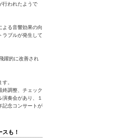
が行われたようで
による音響効果の向
トラブルが発生して
飛躍的に改善され
ます。
最終調整、チェック
ル演奏会があり、１
年記念コンサートが
ースも！