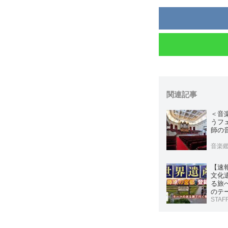
関連記事
＜音
うフ
師の
音楽
【速
文化
る旅
のテ
STAF