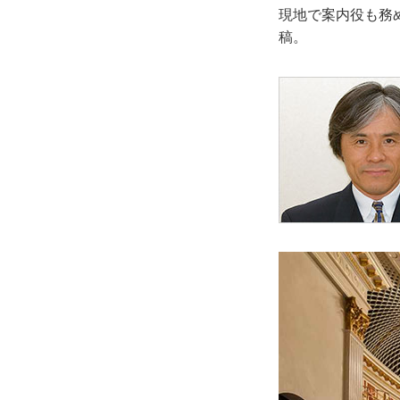
現地で案内役も務
稿。