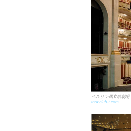
ベルリン国立歌劇場 © G
tour.club-t.com