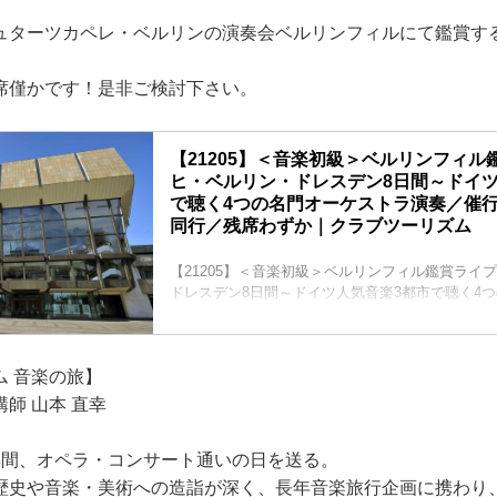
ュターツカペレ・ベルリンの演奏会ベルリンフィルにて鑑賞す
席僅かです！是非ご検討下さい。
【21205】＜音楽初級＞ベルリンフィル
ヒ・ベルリン・ドレスデン8日間～ドイツ
で聴く4つの名門オーケストラ演奏／催
同行／残席わずか｜クラブツーリズム
【21205】＜音楽初級＞ベルリンフィル鑑賞ライ
ドレスデン8日間～ドイツ人気音楽3都市で聴く4
演奏／催行保証・山本講師同行／残席わずかの紹
アー・旅行のお申込ならクラブツーリズム。
ム 音楽の旅】
師 山本 直幸
年間、オペラ・コンサート通いの日を送る。
歴史や音楽・美術への造詣が深く、長年音楽旅行企画に携わり