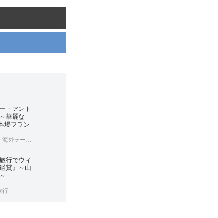
ー・アント
～華麗な
、本場フラン
 海外テーマ旅行
旅行でウィ
鑑賞』～山
～
旅行