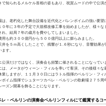
きで知られるメルケル首相の姿もあり、祝賀ムードの中で公演
場は、老朽化した舞台設備を近代化とバレンボイムの強い要望
１０年に３年の予定で大規模改修工事を始めましたが、様々な
され、結局７年の歳月を費やしてしまいました。
費用も約３００億円から５００億円以上に膨らみました。
天井を５ｍ高くしたことで、残響が１.６秒になり、音響効果が
います。
エ公演だけではなく、演奏会も頻繁に催されることになってい
には、メータがウィーン・フィルを率いて客演、その後様々な
休業しますが、１１月３０日にはラトル指揮のベルリン・フィ
ンボイム指揮でシュターツカペレ・ベルリンの歌劇場２７５周
シーズン開幕を飾ることになります。
ペレ・ベルリンの演奏会ベルリンフィルにて鑑賞するコ