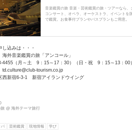
音楽鑑賞の旅 音楽・芸術鑑賞の旅・ツアーなら、
コンサート、オペラ、オーケストラ、イベントを
で鑑賞。お食事付プランやバスプランもご用意。
申し込みは・・・
 海外音楽鑑賞の旅「アンコール」
3-4455（月～土 9：15～17：30）（日・祝 9：15～13：00
lture@club-tourism.co.jp
西新宿6-3-1 新宿アイランドウイング
0
の旅
@
海外テーマ旅行
ッパ
芸術鑑賞
現地情報
学び