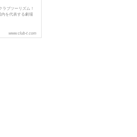
クラブツーリズム！
国内を代表する劇場
www.club-t.com
）