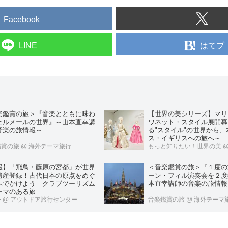
Facebook
はてブ
LINE
【世界の美シリーズ】マリ
楽鑑賞の旅＞『音楽とともに味わ
ワネット・スタイル展開幕
ェルメールの世界』～山本直幸講
る"スタイル"の世界から
音楽の旅情報～
ス・イギリスへの旅へ～
鑑賞の旅
@ 海外テーマ旅行
もっと知りたい！世界の美
@
報】「飛鳥・藤原の宮都」が世界
＜音楽鑑賞の旅＞『１度の
遺産登録！古代日本の原点をめぐ
ーン・フィル演奏会を２度
へでかけよう｜クラブツーリズム
本直幸講師の音楽の旅情報
ーマのある旅
F
@ アウトドア旅行センター
音楽鑑賞の旅
@ 海外テーマ