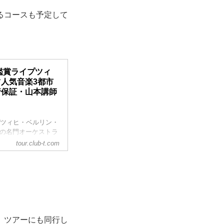
るコースも予定して
鑑賞ライプツィ
人気音楽3都市
行保証・山本講師
プツィヒ・ベルリン・
つの名門オーケストラ
介をしています。ツ
tour.club-t.com
、ツアーにも同行し