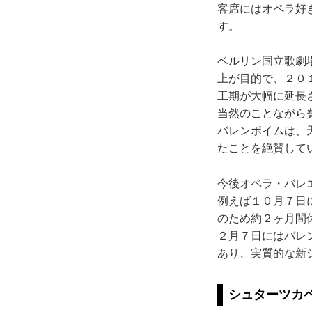
客席にはオペラ好
す。
ベルリン国立歌劇
上が目的で、２０
工期が大幅に延長
当然のことながら
バレンボイムは、
たことを絶賛して
今後オペラ・バレ
例えば１０月７日
のため約２ヶ月間
２月７日にはバレ
あり、実質的な新
シュターツカ