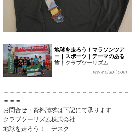
地球を走ろう！マラソンツア
ー｜スポーツ｜テーマのある
旅｜クラブツーリズム
www.club-t.com
海外有名マラソン大会から国内の
大会まで、クラブツーリズム「地
球を走ろう！マラソンツアー」で
＝＝＝＝＝＝＝＝＝＝＝＝＝＝＝＝＝＝＝＝＝
は初心者からベテランまで安心し
＝＝＝
てご参加いただけるツアーをご用
意！ツアーの検索・ご予約も簡単
お問合せ・資料請求は下記にて承ります
です。
クラブツーリズム株式会社
地球を走ろう！ デスク