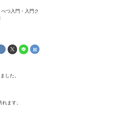
くべつ入門・入門ク
！
りました。
訪れます。