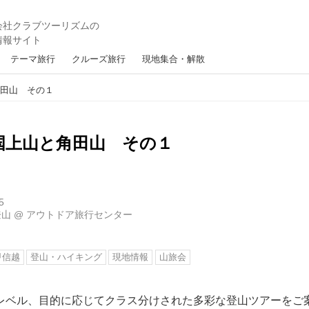
テーマ旅行
クルーズ旅行
現地集合・解散
角田山 その１
国上山と角田山 その１
5
登山
@
アウトドア旅行センター
甲信越
登山・ハイキング
現地情報
山旅会
レベル、目的に応じてクラス分けされた多彩な登山ツアーをご