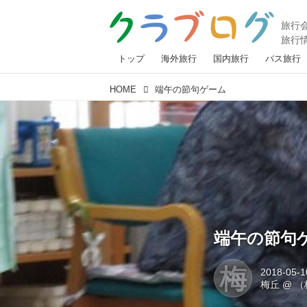
トップ
海外旅行
国内旅行
バス旅行
HOME
端午の節句ゲーム
端午の節句
梅
2018-05-1
梅丘
@
（