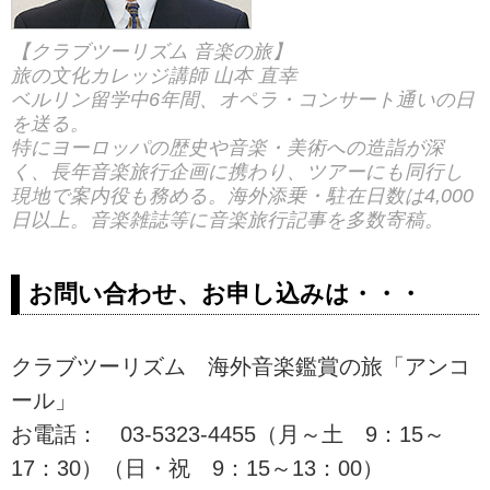
ルク音楽祭&ルツェルン音楽祭８
日間の紹介をしています。ツア
【クラブツーリズム 音楽の旅】
ー・旅行のお申込ならクラブツー
旅の文化カレッジ講師 山本 直幸
リズム。
ベルリン留学中6年間、オペラ・コンサート通いの日
を送る。
特にヨーロッパの歴史や音楽・美術への造詣が深
く、長年音楽旅行企画に携わり、ツアーにも同行し
現地で案内役も務める。海外添乗・駐在日数は4,000
日以上。音楽雑誌等に音楽旅行記事を多数寄稿。
お問い合わせ、お申し込みは・・・
クラブツーリズム 海外音楽鑑賞の旅「アンコ
ール」
お電話： 03-5323-4455（月～土 9：15～
17：30）（日・祝 9：15～13：00）