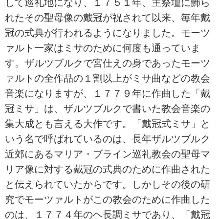
して巡礼地になり、１７５１年、主祭壇に飾ら
れたその聖母像の戴冠が祝されて以来、毎年戴
冠の式典が行われるようになりました。モーツ
ァルト一家はミサのために何度も通っていま
す。ザルツブルクで宮仕えの身であったモーツ
ァルトの全作品の１割以上がミサ曲などの教会
音楽になりますが、１７７９年に作曲した「戴
冠ミサ」は、ザルツブルクで書いた教会音楽の
集大成とも言える大作です。「戴冠式ミサ」と
いう名で呼ばれているのは、長年ザルツブルク
近郊にあるマリア・ブライン巡礼教会の聖母マ
リア像に対する戴冠の式典のために作曲された
と伝えられていたからです。しかしその後の研
究でモーツァルトがこの教会のために作曲した
のは、１７７４年のヘ長調ミサであり、「戴冠