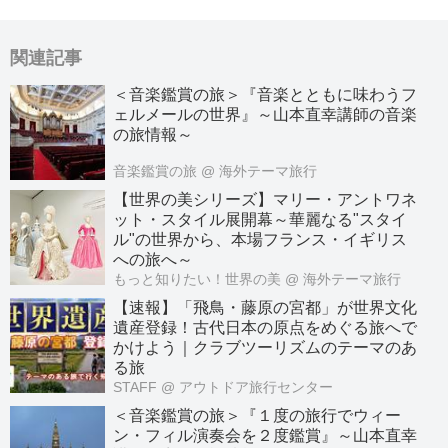
関連記事
＜音楽鑑賞の旅＞『音楽とともに味わうフ
ェルメールの世界』～山本直幸講師の音楽
の旅情報～
音楽鑑賞の旅
@ 海外テーマ旅行
【世界の美シリーズ】マリー・アントワネ
ット・スタイル展開幕～華麗なる"スタイ
ル"の世界から、本場フランス・イギリス
への旅へ～
もっと知りたい！世界の美
@ 海外テーマ旅行
【速報】「飛鳥・藤原の宮都」が世界文化
遺産登録！古代日本の原点をめぐる旅へで
かけよう｜クラブツーリズムのテーマのあ
る旅
STAFF
@ アウトドア旅行センター
＜音楽鑑賞の旅＞『１度の旅行でウィー
ン・フィル演奏会を２度鑑賞』～山本直幸