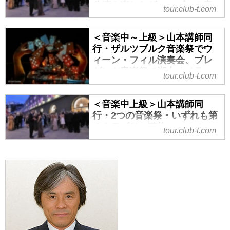
公演を楽しむザルツブルク音
tour.club-t.com
楽祭の夏満喫 ６日間 ～魔笛
～ウィーン・フィル～ベルリ
＜音楽中～上級＞山本講師同
ン・フィル～鑑賞！｜クラブ
行・ザルツブルク音楽祭でウ
ツーリズム
ィーン・フィル演奏会、ブレ
＜音楽入門＞出発決定！山本講師
ゲンツ音楽祭で湖上オペラ
tour.club-t.com
同行・じっくりと３つの公演を楽
「カルメン」鑑賞 ウィー
しむザルツブルク音楽祭の夏満喫
ン・グラーツ・ザルツブルク
６日間 ～魔笛～ウィーン・フィ
＜音楽中上級＞山本講師同
10日間｜クラブツーリズム
ル～ベルリン・フィル～鑑賞！の
行・2つの音楽祭・いずれも第
＜音楽中～上級＞山本講師同行・
紹介をしています。ツアー・旅行
１カテゴリー確約 ヘルベル
tour.club-t.com
ザルツブルク音楽祭でウィーン・
のお申込ならクラブツーリズム。
ト・フォン・カラヤン生誕１
フィル演奏会、ブレゲンツ音楽祭
１０周年！ザルツブルク音楽
で湖上オペラ「カルメン」鑑賞
祭&ルツェルン音楽祭８日間｜
ウィーン・グラーツ・ザルツブル
クラブツーリズム
ク10日間の紹介をしています。ツ
＜音楽中上級＞山本講師同行・2つ
アー・旅行のお申込ならクラブツ
の音楽祭・いずれも第１カテゴリ
ーリズム。
ー確約 ヘルベルト・フォン・カ
ラヤン生誕１１０周年！ザルツブ