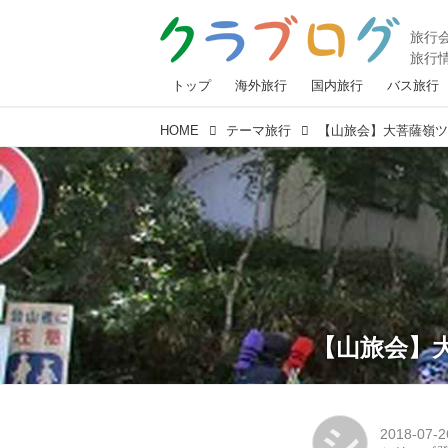
トップ
海外旅行
国内旅行
バス旅行
HOME
テーマ旅行
【山旅会】大菩薩嶺
【山旅会】
シ
2018-07-2