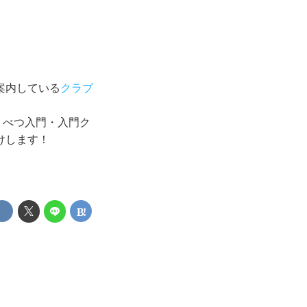
案内している
クラブ
くべつ入門・入門ク
けします！