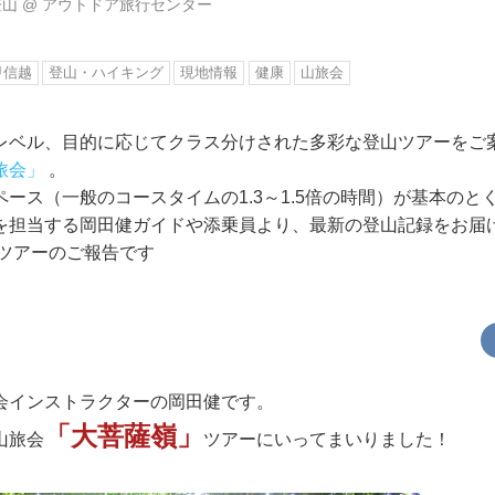
登山
@
アウトドア旅行センター
甲信越
登山・ハイキング
現地情報
健康
山旅会
レベル、目的に応じてクラス分けされた多彩な登山ツアーをご
旅会」
。
ース（一般のコースタイムの1.3～1.5倍の時間）が基本のと
を担当する岡田健ガイドや添乗員より、最新の登山記録をお届
嶺ツアーのご報告です
会インストラクターの岡田健です。
「大菩薩嶺」
山旅会
ツアーにいってまいりました！