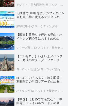
アジア・中国方面担当
@ アジア・中国旅行センター
＼抽選で500名様に／カフェタイム
やお買い物に使えるデジタルギフ
ト500円分プレゼント！
顧客戦略部
@ マーケティング部
【関東】日帰りで行ける登山・ハ
イキング初心者におすすめの山１
８選
シリーズ登山
@ アウトドア旅行センター
【バルセロナ】いよいよメインタ
ワー完成のサグラダ・ファミリア
へいってきました！
ヨーロッパ担当
@ ヨーロッパ旅行センター
はじめての「あるく」旅を応援！
期間限定の早割ツアーで始める山
登り＆ハイキング＜あるくブラン
ド＞
ハイキング
@ アウトドア旅行センター
【中国】はじめてでも安心！「中
国電子アライバルカード」の登録