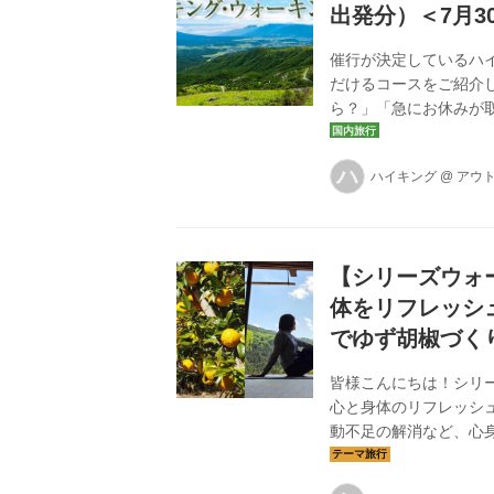
出発分）＜7月
催行が決定しているハ
だけるコースをご紹介
ら？」「急にお休みが
どのコースも残席が限
ださい！
ハ
ハイキング
@
アウ
【シリーズウォ
体をリフレッシ
でゆず胡椒づく
皆様こんにちは！シリ
心と身体のリフレッシ
動不足の解消など、心
したアクティビティを
大山ナビゲーターと、