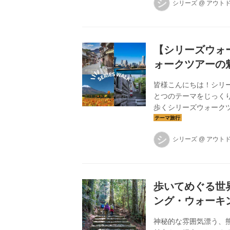
シ
シリーズ
@
アウト
ご案内する当ツアー。
内をお楽しみいただけ
【シリーズウォ
ォークツアーの
皆様こんにちは！シリ
とつのテーマをじっく
歩くシリーズウォーク
シ
シリーズ
@
アウト
歩いてめぐる世
ング・ウォーキ
神秘的な雰囲気漂う、