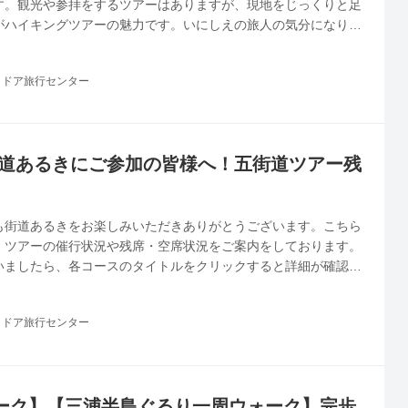
す。観光や参拝をするツアーはありますが、現地をじっくりと足
がハイキングツアーの魅力です。いにしえの旅人の気分になりな
歩いてみませんか？
トドア旅行センター
街道あるきにご参加の皆様へ！五街道ツアー残
も街道あるきをお楽しみいただきありがとうございます。こちら
」ツアーの催行状況や残席・空席状況をご案内をしております。
いましたら、各コースのタイトルをクリックすると詳細が確認で
用下さいませ！
トドア旅行センター
ーク】【三浦半島ぐるり一周ウォーク】完歩