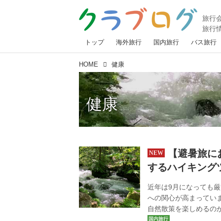
トップ
海外旅行
国内旅行
バス旅行
HOME
健康
健康
【避暑旅に
するハイキング
近年は9月になっても
への関心が高まってい
自然散策を楽しめるのが
ん、30代〜50代の働