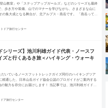
る登山教室」や「ステップアップガールズ」などのシリーズも最終
で、歩き方や装備、山でのマナーを学びながら、さまざまな山に
その集大成となる舞台が、北アルプス・燕岳です。 「燕岳ってど
「北アルプスと聞くと少し不安…。」 「山頂ではどんな景色が見
待と少しの緊張を感じている方も多いのではないでしょうか。 燕
ウトドア旅行センター
岩が織りなす独特の景観や、北アルプスを代表する雄大なパノラ
です。登山道は決して楽ではありませんが、一歩一歩登り続けた
てきてよかっ...
ドシリーズ】池川利雄ガイド代表・ノースフ
イズと行くあるき旅＜ハイキング・ウォーキ
ただいているノースフットトレックガイズ同行のハイキングツア
アに精通した、日本山岳ガイド協会公認のプロガイドがご案内する
地の魅力を存分にお届けします！ 当記事では、池川利雄ガイドが
フットトレックガイズ」同行のツアーをご紹介します。 ガイドと
めての方もブランクがある方も、安心かつ安全に リフレッシュ・
トドア旅行センター
イキング。 何もなければ楽しいアクティビティですが、自然の中
や道迷い、体調不良・ケガなど、事前に予測できないリスクが潜