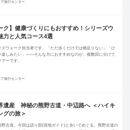
ドア旅行センター
ガイディングレシーバー付きなので、ウォーキング中も快適に案
ます。
ーク】健康づくりにもおすすめ！シリーズウ
魅力と人気コース4選
ーズウォーク担当者です。「ただ歩くだけでは物足りない」「ひ
り楽しみたい」——そんな方におすすめなのが、複数回に分けて
ツアーです。
ドア旅行センター
界遺産 神秘の熊野古道・中辺路へ ＜ハイキ
ングの旅＞
熊野古道。今回は語り部(現地ガイド)と歩いてめぐる、熊野古道の