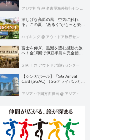
方法を徹底ガイド！
アジア担当
@ 名古屋海外旅行センター
涼しげな高原の風、空気に触れ
る。この夏、“あるく”がもっと楽し
くなる。＜ハイキング・ウォーキ
ングの旅＞
ハイキング
@ アウトドア旅行センター
富士を仰ぎ、黒潮を望む感動の旅
へ！全10回で伊豆半島を完全踏破
する「古の道 伊豆峯辺路」グラン
ドツアー
STAFF
@ アウトドア旅行センター
【シンガポール】「SG Arrival
Card (SGAC) （SGアライバルカー
ド）」の登録方法について詳しく
解説！
アジア・中国方面担当
@ アジア・中国旅行センター