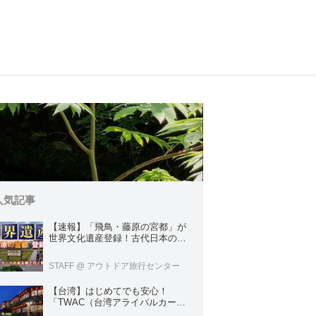
人気記事
【速報】「飛鳥・藤原の宮都」が
世界文化遺産登録！古代日本の原
点をめぐる旅へでかけよう｜クラ
ブツーリズムのテーマのある旅
STAFF
@ アウトドア旅行センター
【台湾】はじめてでも安心！
「TWAC（台湾アライバルカー
ド）」の登録方法を徹底ガイド！