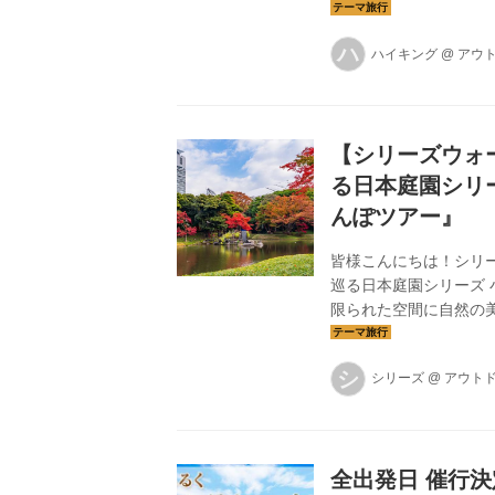
力への不安などから、
したいのが、クラブツ
ハ
ハイキング
@
アウ
ングや登山を始めてみ
けた初参加応援企画の
ズム「あるく」とは？ 「
【シリーズウォ
る日本庭園シリ
んぽツアー』
皆様こんにちは！シリ
巡る日本庭園シリーズ
限られた空間に自然の
魅力です。今回は「季
見せる日本庭園の素晴
シ
シリーズ
@
アウト
シーバー付きなので、
全出発日 催行決