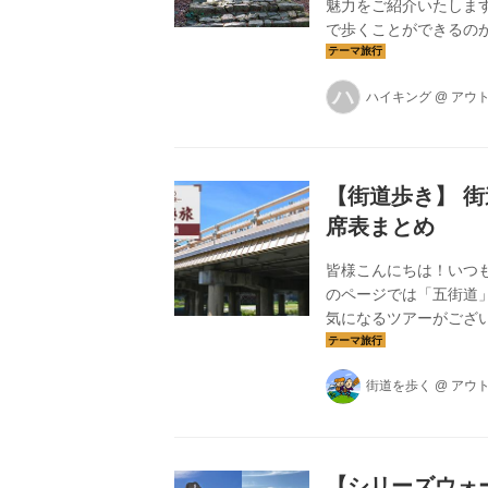
魅力をご紹介いたしま
で歩くことができるの
がら、一緒に中辺路を
ハ
ハイキング
@
アウ
【街道歩き】 
席表まとめ
皆様こんにちは！いつ
のページでは「五街道
気になるツアーがござ
きますので、是非ご活
街道を歩く
@
アウ
【シリーズウォ