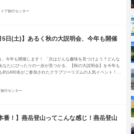
ます。美しい景色や澄んだ空気の中を歩けば、心も体もリフレッ
トドア旅行センター
や初心者向けハイキングを探している方にもおすすめです♪
9月5日(土)】あるく秋の大説明会、今年も開催
会、今年も開催します！ 「次はどんな趣味を見つけよう？どんな
なあなたにぴったりの一歩が見つかる、【秋の大説明会】を今年も
も約1400名がご参加されたクラブツーリズムの人気イベント！
、ハイキング・街道歩き・サイクリングツアーなど、幅広いライ
！ 今年は「テーマのある旅 秋の大説明会」としてさらにパワー
ア旅行センター
多くのお客様にご好評をいただいていた「あるく大説明会」が、こ
ップ！旅のジャンルをぐっと広げ、「テーマのある旅 秋の大説明
とが決...
本番！】燕岳登山ってこんな感じ！燕岳登山