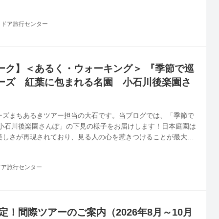
一歩を踏み出せずにいる方も少なくありません。 そこでおすすめ
ーリズムの旅ブランド「あるく」です。 今回は、これからハイキ
トドア旅行センター
たい方や、個人登山は行くけどツアー登山は未経験という方に向
魅力と、ツアーならではの楽しみをご紹介します！ クラブツーリ
あるく」は、...
ーク】＜あるく・ウォーキング＞ 『季節で巡
ーズ 紅葉に包まれる名園 小石川後楽園さ
ーズまちあるきツアー担当の大石です。当ブログでは、「季節で
 小石川後楽園さんぽ」の下見の様子をお届けします！日本庭園は
美しさが再現されており、見る人の心を惹きつけることが最大の
節で巡る」ことをテーマに、移り変わる景色よって異なる表情を
らしさを感じてもらえるツアーを造成しました！ガイディングレ
ドア旅行センター
ウォーキング中も快適に案内をお楽しみいただけます。
定！間際ツアーのご案内（2026年8月～10月