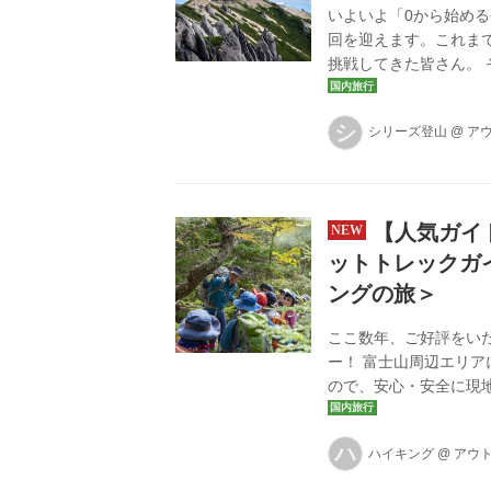
いよいよ「0から始め
回を迎えます。これま
挑戦してきた皆さん。 
んな山なんだろう？」 
られるの？」 そんな期
シ
シリーズ登山
@
ア
岳は、美しい白い花崗
マが楽しめる人気の山
先には、「頑張って登っ
【人気ガイ
ットトレックガ
ングの旅＞
ここ数年、ご好評をい
ー！ 富士山周辺エリ
ので、安心・安全に現
代表を務める「ノース
一緒に歩くメリット 初
ハ
ハイキング
@
アウ
健康増進に効果的なハ
では急激な天候の変化