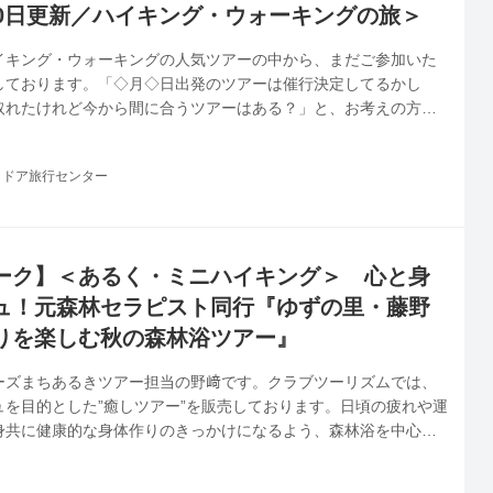
30日更新／ハイキング・ウォーキングの旅＞
イキング・ウォーキングの人気ツアーの中から、まだご参加いた
しております。「◇月◇日出発のツアーは催行決定してるかし
取れたけれど今から間に合うツアーはある？」と、お考えの方！
られておりますので、ご検討中の方はぜひお早めにお申し込みく
トドア旅行センター
ーク】＜あるく・ミニハイキング＞ 心と身
ュ！元森林セラピスト同行『ゆずの里・藤野
りを楽しむ秋の森林浴ツアー』
ーズまちあるきツアー担当の野﨑です。クラブツーリズムでは、
ュを目的とした”癒しツアー”を販売しております。日頃の疲れや運
身共に健康的な身体作りのきっかけになるよう、森林浴を中心と
体感いただくツアーです。森林浴に精通した元森林セラピストの
ウォーキングアドバイザーの資格を持つ野﨑ナビゲーターの2名が