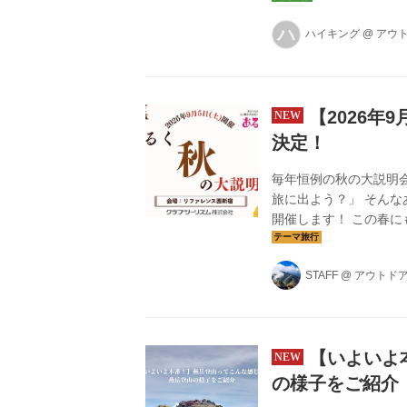
目的に人気を集めてい
ハ
ハイキング
@
アウ
シュ！8～9月の避暑旅
【2026年
決定！
毎年恒例の秋の大説明
旅に出よう？」 そん
開催します！ この春に
登山ツアーはもちろん
ンナップをご紹介します
STAFF
@
アウトド
アップ！！ これまで
の秋、さらにパワーア
会」として限定開催するこ
【いよいよ
の様子をご紹介