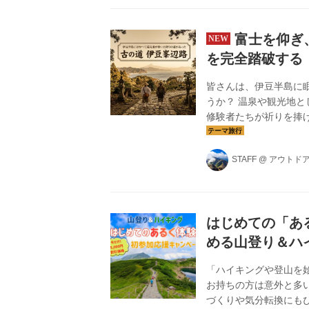
んでいます。 ガイドが同
富士を仰ぎ
を完全踏破する
皆さんは、伊豆半島に
うか？ 温泉や観光地
修験者たちが祈りを捧
するのは、この伊豆半
雄大な富士山を仰ぎ、
STAFF
@
アウトド
に歩いてみませんか？ 
ズムの「シリーズで行
回のツアーに分けて、仲
はじめての「あ
める山登り＆ハ
「ハイキングや登山を
お持ちの方は意外と多
づくりや気分転換にも