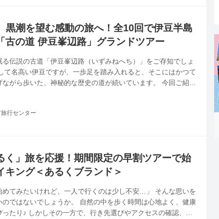
行することで...
、黒潮を望む感動の旅へ！全10回で伊豆半島
「古の道 伊豆峯辺路」グランドツアー
眠る伝説の古道「伊豆峯辺路（いずみねへち）」をご存知でしょ
として名高い伊豆ですが、一歩足を踏み入れると、そこにはかつて
げながら歩いた、神秘的な歴史の道が続いています。 今回ご紹介
島をぐるっと1周網羅する全10回のグランドシリーズツアーです。
青く輝く黒潮を望みながら、眠っていた歴史の道を私たちと一緒
ア旅行センター
シリーズで行く 登山・登山教室│クラブツーリズム クラブツーリ
く登山・登山教室」特集！登山・登山教室の様々なコースを複数
間と共に完...
るく」旅を応援！期間限定の早割ツアーで始
イキング＜あるくブランド＞
始めてみたいけれど、一人で行くのは少し不安…」 そんな思いを
いのではないでしょうか。 自然の中を歩く時間は心地よく、健康
ぴったり♪ しかしその一方で、行き先選びやアクセスの確認、体