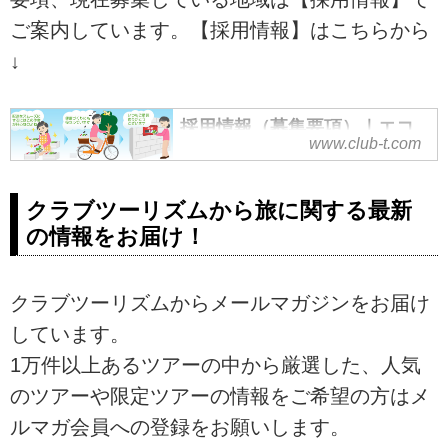
ご案内しています。【採用情報】はこちらから
↓
採用情報（募集要項）｜エコ
www.club-t.com
ースタッフ｜クラブツーリズ
ム
クラブツーリズムでは、「旅の
クラブツーリズムから旅に関する最新
友」の配送を通じて“健康づくり・
の情報をお届け！
仲間づくり”に興味のある方を募集
しています。
クラブツーリズムからメールマガジンをお届け
しています。
1万件以上あるツアーの中から厳選した、人気
のツアーや限定ツアーの情報をご希望の方はメ
ルマガ会員への登録をお願いします。