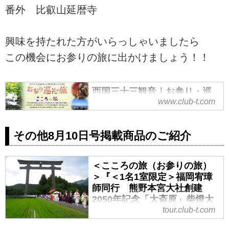
番外 比叡山延暦寺
興味を持たれた方がいらっしゃいましたら
この機会にお参りの旅に出かけましょう！！
西国三十三観音｜お参り・巡
www.club-t.com
礼の旅（こころの旅）｜クラ
ブツーリズム
四国八十八ヶ所お遍路（おへん
その他8月10日号掲載商品のご紹介
ろ）旅ツアーなら、三十余年の経
験と実績のクラブツーリズム！西
＜こころの旅（お参りの旅）
国三十三観音めぐり旅（ツアー）
＞『＜1名1室限定＞福岡宥璋
をご紹介。霊場に精通した僧侶先
師同行 熊野本宮大社創建
達同行で、観音巡礼の起源ともい
2050年記念「大斎原」柴燈大
われる霊場をめぐりましょう。ツ
護摩特別参拝 3日間』｜クラ
tour.club-t.com
アーの検索・ご予約も簡単。
ブツーリズム