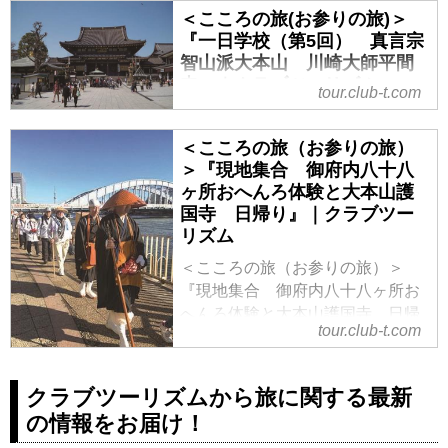
＜こころの旅(お参りの旅)＞
＜こころの旅（お参りの旅）＞
『一日学校（第5回） 真言宗
『＜1名1室限定＞福岡宥璋師同
智山派大本山 川崎大師平間
行 熊野本宮大社創建2050年記念
寺』｜クラブツーリズム
「大斎原」柴燈大護摩特別参拝 3
tour.club-t.com
日間』の紹介をしています。ツア
＜こころの旅(お参りの旅)＞『一日
ー・旅行のお申込ならクラブツー
学校（第5回） 真言宗智山派大本
＜こころの旅（お参りの旅）
リズム。
山 川崎大師平間寺』の紹介をし
＞『現地集合 御府内八十八
ています。ツアー・旅行のお申込
ヶ所おへんろ体験と大本山護
ならクラブツーリズム。
国寺 日帰り』｜クラブツー
リズム
＜こころの旅（お参りの旅）＞
『現地集合 御府内八十八ヶ所お
へんろ体験と大本山護国寺 日帰
tour.club-t.com
り』の紹介をしています。ツア
ー・旅行のお申込ならクラブツー
リズム。
クラブツーリズムから旅に関する最新
の情報をお届け！