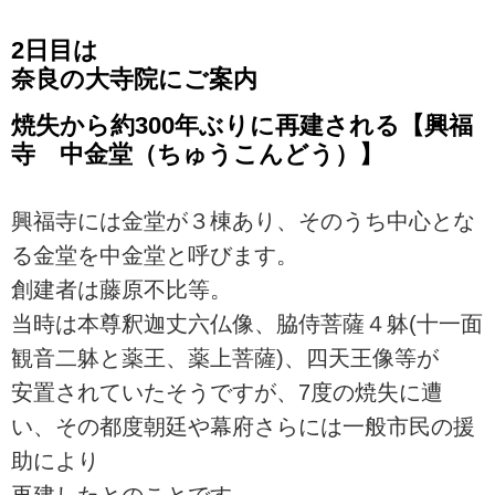
2日目は
奈良の大寺院にご案内
焼失から約300年ぶりに再建される【興福
寺 中金堂（ちゅうこんどう）】
興福寺には金堂が３棟あり、そのうち中心とな
る金堂を中金堂と呼びます。
創建者は藤原不比等。
当時は本尊釈迦丈六仏像、脇侍菩薩４躰(十一面
観音二躰と薬王、薬上菩薩)、四天王像等が
安置されていたそうですが、7度の焼失に遭
い、その都度朝廷や幕府さらには一般市民の援
助により
再建したとのことです。