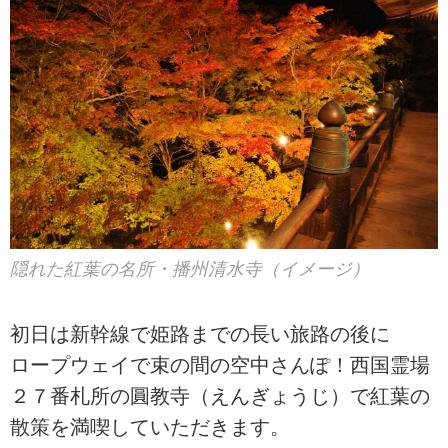
隠れた紅葉の名所・播州清水寺（イメージ）
初日は新幹線で姫路までの長い旅路の後に
ロープウェイで束の間の空中さんぽ！西国霊場
２７番札所の圓教寺（えんぎょうじ）で紅葉の
散策を満喫していただきます。