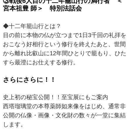
③戦後6人目の十二年籠山行の満行者 ＜
宮本祖豊 師＞ 特別法話会
◆十二年籠山行とは？
目の前に本物の仏が立つまで1日3千回の礼拝を
おこなう好相行という修行を終えたあと、世間
から離れ比叡山に12年間ひとりで籠もり、ひた
すら最澄にお仕えする修行。
さらにさらに！！
史上初の秘宝公開！！至宝展にもご案内
西塔瑠璃堂の本尊薬師如来像をはじめ、通常非
公開の仏像・画像・文化財の数々が一堂に集結
します。