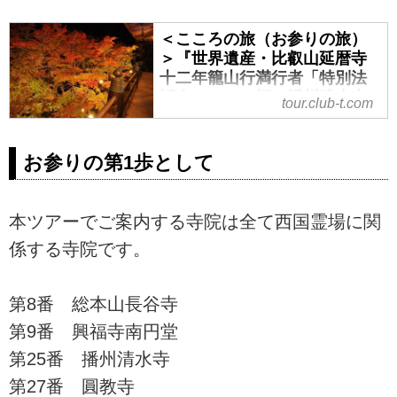
＜こころの旅（お参りの旅）
＞『世界遺産・比叡山延暦寺
十二年籠山行満行者「特別法
話会」もみじ輝く播州清水寺
tour.club-t.com
千燈会まつり 3日間』｜クラ
ブツーリズム
お参りの第1歩として
＜こころの旅（お参りの旅）＞
『世界遺産・比叡山延暦寺十二年
籠山行満行者「特別法話会」もみ
本ツアーでご案内する寺院は全て西国霊場に関
じ輝く播州清水寺千燈会まつり 3
日間』の紹介をしています。ツア
係する寺院です。
ー・旅行のお申込ならクラブツー
リズム。
第8番 総本山長谷寺
第9番 興福寺南円堂
第25番 播州清水寺
第27番 圓教寺