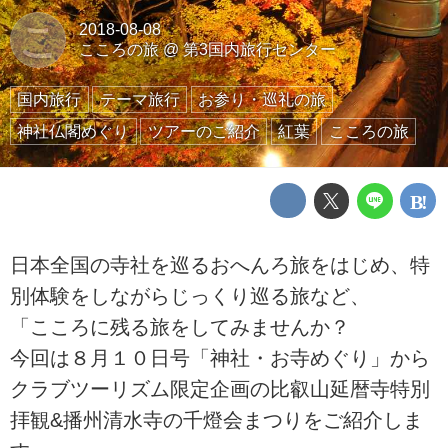
こ
2018-08-08
こころの旅
@
第3国内旅行センター
国内旅行
テーマ旅行
お参り・巡礼の旅
神社仏閣めぐり
ツアーのご紹介
紅葉
こころの旅
日本全国の寺社を巡るおへんろ旅をはじめ、特
別体験をしながらじっくり巡る旅など、
「こころに残る旅をしてみませんか？
今回は８月１０日号「神社・お寺めぐり」から
クラブツーリズム限定企画の比叡山延暦寺特別
拝観&播州清水寺の千燈会まつりをご紹介しま