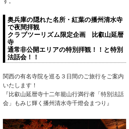
す。
奥兵庫の隠れた名所・紅葉の播州清水寺
で夜間拝観
クラブツーリズム限定企画 比叡山延暦
寺
通常非公開エリアの特別拝観！！と特別
法話会！！
関西の有名寺院を巡る３日間のご旅行をご案内
いたします！
『比叡山延暦寺十二年籠山行満行者「特別法話
会」もみじ輝く播州清水寺千燈会まつり』