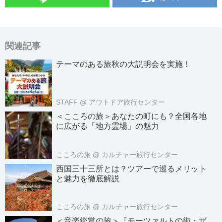
関連記事
テーマのある旅秋の大説明会を実施！
STAFF
@ アウトドア旅行センター
＜こころの旅＞あなたの町にも？全国各地
に広がる「地方霊場」の魅力
こころの旅
@ カルチャー旅行センター
西国三十三所とは？ツアーで巡るメリット
と魅力を徹底解説
こころの旅
@ カルチャー旅行センター
＜音楽鑑賞の旅＞『モーツァルトの街・ザ