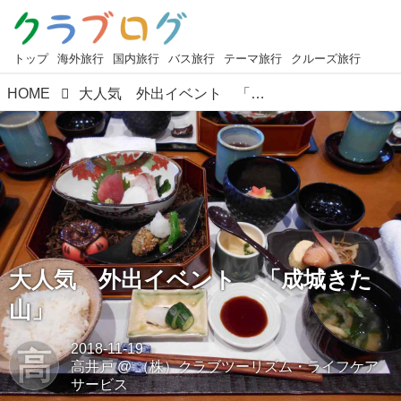
トップ
海外旅行
国内旅行
バス旅行
テーマ旅行
クルーズ旅行
HOME
大人気 外出イベント 「成城きた山」
大人気 外出イベント 「成城きた
山」
2018-11-19
高
高井戸
@
（株）クラブツーリズム・ライフケア
サービス