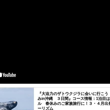
『大迫力のザトウクジラに会いに行こう
みin沖縄 ３日間』コース情報：1泊目
ル 春休みのご家族旅行に！３・４月出
ーリズム