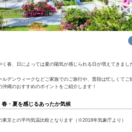
3国内旅行センター
国・九州・沖縄
リゾート
秘境・島旅
ゆったり旅
シュノーケリング
グ
カヌー
体験
やく春、日によっては夏の陽気が感じられる日が増えてきまし
ールデンウィークなどご家族でのご旅行や、普段は忙しくてご
の沖縄のおすすめのポイントをご紹介します！
、春・夏を感じるあったか気候
の東京との平均気温比較となります（※2018年気象庁より）