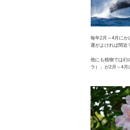
毎年2月～4月に
運がよければ間近
他にも植物では幻
ラ）」が2月～4