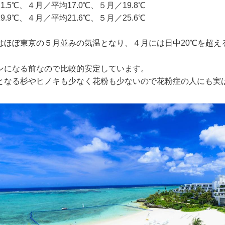
.5℃、４月／平均17.0℃、５月／19.8℃
.9℃、４月／平均21.6℃、５月／25.6℃
はほぼ東京の５月並みの気温となり、４月には日中20℃を超え
ンになる前なので比較的安定しています。
となる杉やヒノキも少なく花粉も少ないので花粉症の人にも実