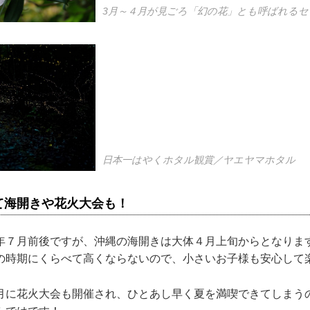
3月～４月が見ごろ「幻の花」とも呼ばれる
日本一はやくホタル観賞／ヤエヤマホタル
て海開きや花火大会も！
年７月前後ですが、沖縄の海開きは大体４月上旬からとなりま
の時期にくらべて高くならないので、小さいお子様も安心して
月に花火大会も開催され、ひとあし早く夏を満喫できてしまう