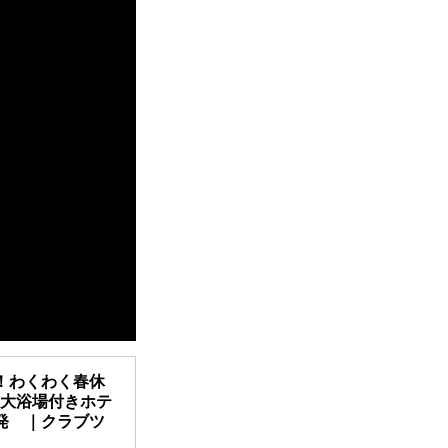
！わくわく春休
は大浴場付きホテ
発 ｜クラブツ