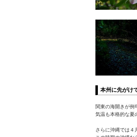
本州に先がけ
関東の海開きが例
気温も本格的な夏
さらに沖縄では４