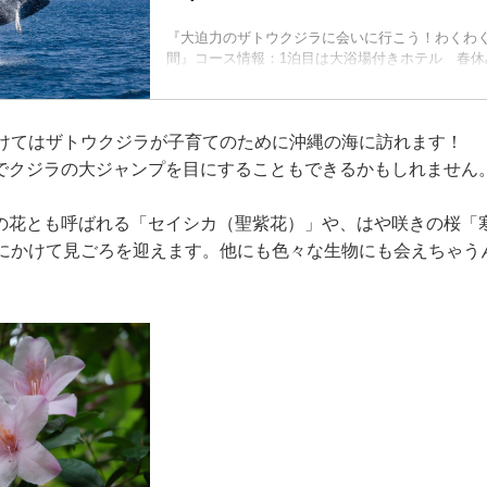
『大迫力のザトウクジラに会いに行こう！わくわく
間』コース情報：1泊目は大浴場付きホテル 春休
３・４月出発 の紹介をしています。ツアー・旅
ブツーリズム。
かけてはザトウクジラが子育てのために沖縄の海に訪れます！
でクジラの大ジャンプを目にすることもできるかもしれません
の花とも呼ばれる「セイシカ（聖紫花）」や、はや咲きの桜「
月にかけて見ごろを迎えます。他にも色々な生物にも会えちゃう