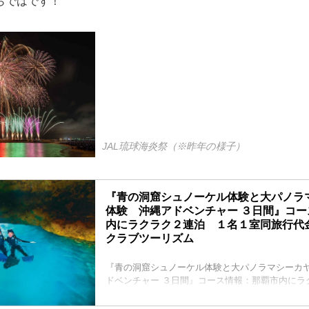
らではです！
JAL琉球海炎祭（※昨年の様子）
『青の洞窟シュノーケル体験と大パノラ
体験 沖縄アドベンチャー ３日間』コ
内にラクラク２連泊 １名１室同旅行代金
クラブツーリズム
『青の洞窟シュノーケル体験と大パノラマシーカ
ドベンチャー ３日間』コース情報：那覇市内にラ
１室同旅行代金[部屋数限定]の紹介をしています
込ならクラブツーリズム。