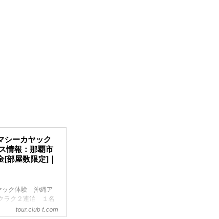
マシーカヤック
ース情報：那覇市
[部屋数限定]｜
ヤック体験 沖縄ア
クラク２連泊 １名
。ツアー・旅行のお申
tour.club-t.com