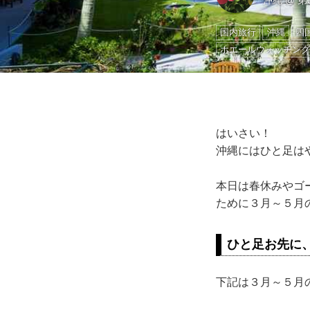
沖縄
@
第
国内旅行
沖縄
四
ホエールウォッチン
はいさい！
沖縄にはひと足は
本日は春休みやゴ
ために３月～５月
ひと足お先に
下記は３月～５月