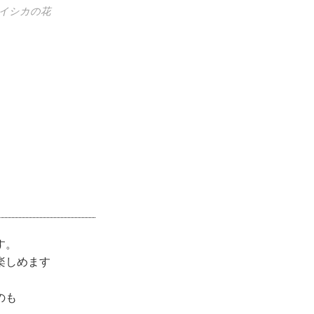
セイシカの花
す。
楽しめます
のも