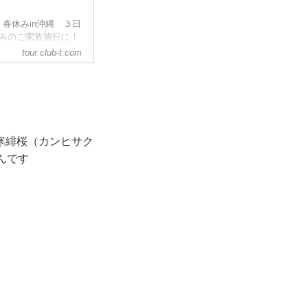
春休みin沖縄 ３日
みのご家族旅行に！
行のお申込ならクラ
tour.club-t.com
。
寒緋桜（カンヒサク
んです