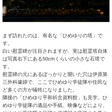
まず訪れたのは、有名な「ひめゆりの塔」で
す。
白い慰霊碑が注目されますが、実は慰霊塔自体
は写真右下にある50cmくらいの小さな石塔で
す。
慰霊碑の元にあるぽっかりと開いた穴は伊原第
三外科壕跡で、ここでひめゆり学徒隊や住民な
ど多くの方が犠牲になりました。
隣接の「ひめゆり平和祈念資料館」も見学。ひ
めゆり学徒隊の遺品や手紙、映像などにより、