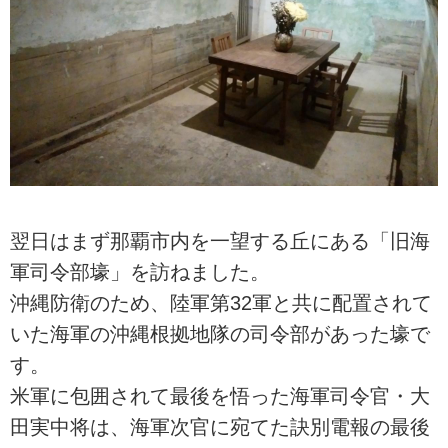
翌日はまず那覇市内を一望する丘にある「旧海
軍司令部壕」を訪ねました。
沖縄防衛のため、陸軍第32軍と共に配置されて
いた海軍の沖縄根拠地隊の司令部があった壕で
す。
米軍に包囲されて最後を悟った海軍司令官・大
田実中将は、海軍次官に宛てた訣別電報の最後