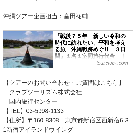
沖縄ツアー企画担当：富田祐輔
『戦後７５年 新しい令和の
時代に訪れたい、平和を考え
る旅 沖縄戦跡めぐり ３日
間』１名１室同旅行代金 ｜
クラブツーリズム
tour.club-t.com
『戦後７５年 新しい令和の時代
に訪れたい、平和を考える旅 沖
【ツアーのお問い合わせ・ご質問はこちら】
縄戦跡めぐり ３日間』１名１室
クラブツーリズム株式会社
同旅行代金 の紹介をしていま
す。ツアー・旅行のお申込ならク
国内旅行センター
ラブツーリズム。
【TEL】03-5998-1133
【住所】〒160-8308 東京都新宿区西新宿6-3-
1新宿アイランドウイング