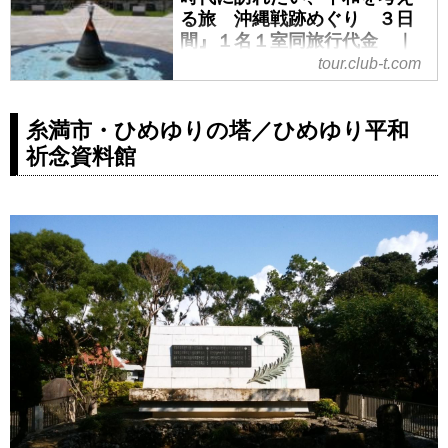
る旅 沖縄戦跡めぐり ３日
間』１名１室同旅行代金 ｜
クラブツーリズム
tour.club-t.com
『戦後７５年 新しい令和の時代
に訪れたい、平和を考える旅 沖
糸満市・ひめゆりの塔／ひめゆり平和
縄戦跡めぐり ３日間』１名１室
祈念資料館
同旅行代金 の紹介をしていま
す。ツアー・旅行のお申込ならク
ラブツーリズム。