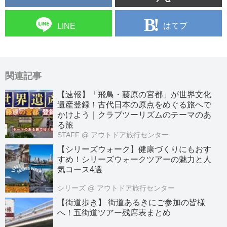
はてブ
LINE
関連記事
【速報】「飛鳥・藤原の宮都」が世界文化
遺産登録！古代日本の原点をめぐる旅へで
かけよう｜クラブツーリズムのテーマのあ
る旅
STAFF
@ アウトドア旅行センター
【シリーズウォーク】健康づくりにもおす
すめ！シリーズウォークツアーの魅力と人
気コース4選
シリーズ
@ アウトドア旅行センター
【街道歩き】 街道あるきにご参加の皆様
へ！五街道ツアー残席表まとめ