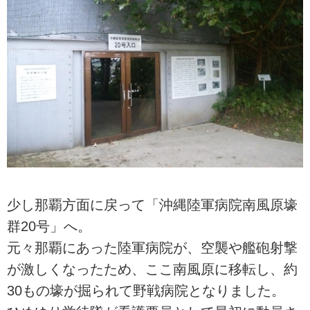
少し那覇方面に戻って「沖縄陸軍病院南風原壕
群20号」へ。
元々那覇にあった陸軍病院が、空襲や艦砲射撃
が激しくなったため、ここ南風原に移転し、約
30もの壕が掘られて野戦病院となりました。