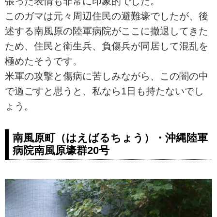
張った表情も非常に印象的でした。
このガマは元々周辺住民の避難壕でしたが、後
述する南風原の陸軍病院がここに撤退してきた
ため、住民と衛生兵、負傷兵が同居して混乱を
極めたそうです。
米軍の攻撃と傷病に苦しみながら、この闇の中
で過ごすと思うと、私なら1日も持たないでし
ょう。
南風原町（はえばるちょう）・沖縄陸軍
病院南風原壕群20号