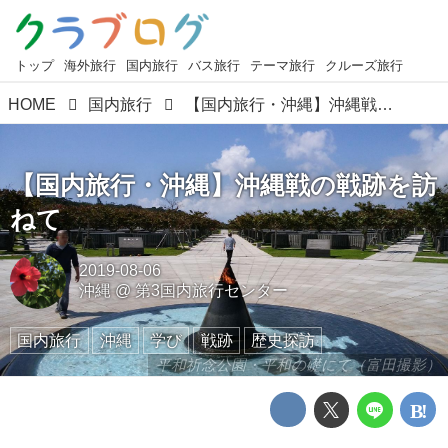
トップ
海外旅行
国内旅行
バス旅行
テーマ旅行
クルーズ旅行
HOME
国内旅行
【国内旅行・沖縄】沖縄戦の戦跡を訪ねて
【国内旅行・沖縄】沖縄戦の戦跡を訪
ねて
2019-08-06
沖縄
@
第3国内旅行センター
国内旅行
沖縄
学び
戦跡
歴史探訪
平和祈念公園・平和の礎にて（富田撮影）