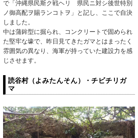
で「沖縄県民斯ク戦ヘリ 県民ニ対シ後世特別
ノ御高配ヲ賜ランコトヲ」と記し、ここで自決
しました。
中は蒲鉾型に掘られ、コンクリートで固められ
た堅牢な壕で、昨日見てきたガマとはまったく
雰囲気の異なり、海軍が持っていた建設力を感
じさせます。
読谷村（よみたんそん）・チビチリガ
マ