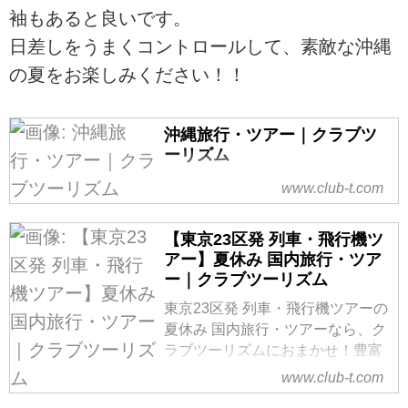
袖もあると良いです。
日差しをうまくコントロールして、素敵な沖縄
の夏をお楽しみください！！
沖縄旅行・ツアー｜クラブツ
ーリズム
沖縄旅行・ツアーなら、クラブツ
www.club-t.com
ーリズム！添乗員付きツアーなら
しっかりサポート！フリープラン
【東京23区発 列車・飛行機ツ
は自由気ままに！美ら海水族館、
アー】夏休み 国内旅行・ツア
首里城、万座毛、辺戸岬などの観
ー｜クラブツーリズム
光地や、沖縄行きのおすすめのツ
東京23区発 列車・飛行機ツアーの
アーをご紹介。ツアーの検索・ご
夏休み 国内旅行・ツアーなら、ク
予約も簡単です。
ラブツーリズムにおまかせ！豊富
なツアーラインナップ、添乗員同
www.club-t.com
行ツアーも多数ご用意しておりま