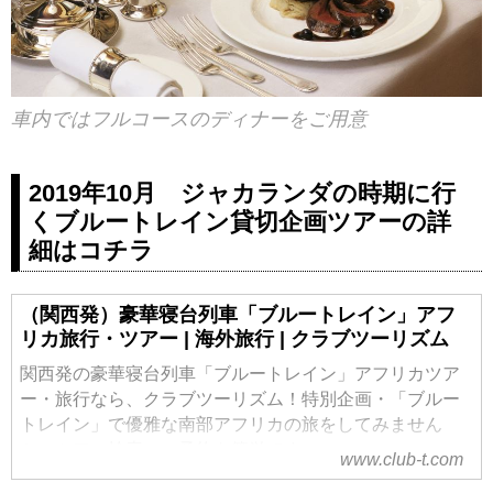
車内ではフルコースのディナーをご用意
2019年10月 ジャカランダの時期に行
くブルートレイン貸切企画ツアーの詳
細はコチラ
（関西発）豪華寝台列車「ブルートレイン」アフ
リカ旅行・ツアー | 海外旅行 | クラブツーリズム
関西発の豪華寝台列車「ブルートレイン」アフリカツア
ー・旅行なら、クラブツーリズム！特別企画・「ブルー
トレイン」で優雅な南部アフリカの旅をしてみません
か。ツアー検索・ご予約も簡単です。
www.club-t.com