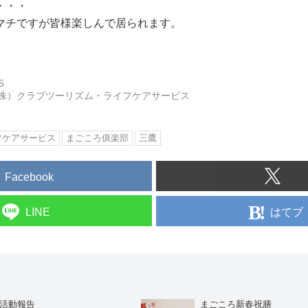
・・・
マチですが皆様楽しんで居られます。
5
株）クラブツーリズム・ライフケアサービス
フケアサービス
まごころ俱楽部
三鷹
Facebook
はてブ
LINE
の活動報告
まごころ新春祝膳