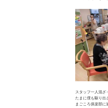
スタッフ一人混ざ
たまに僕も駆り出
まごころ俱楽部に