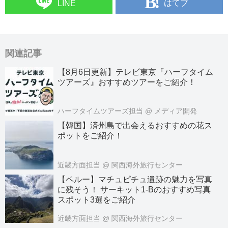
はてブ
LINE
関連記事
【8月6日更新】テレビ東京『ハーフタイム
ツアーズ』おすすめツアーをご紹介！
ハーフタイムツアーズ担当
@ メディア開発
【韓国】済州島で出会えるおすすめの花ス
ポットをご紹介！
近畿方面担当
@ 関西海外旅行センター
【ペルー】マチュピチュ遺跡の魅力を写真
に残そう！ サーキット1-Bのおすすめ写真
スポット3選をご紹介
近畿方面担当
@ 関西海外旅行センター