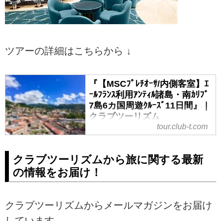
ツアーの詳細はこちらから ↓
『【MSCﾌﾟﾚﾁｵｰｻ/内側客室】ｴ
ｰﾙﾌﾗﾝｽ利用ｱﾝﾃｨﾙ諸島・南ｶﾘﾌﾞ
7島6カ国周遊ｸﾙｰｽﾞ11日間』｜
クラブツーリズム
tour.club-t.com
『【MSCﾌﾟﾚﾁｵｰｻ/内側客室】ｴｰﾙﾌﾗ
ﾝｽ利用ｱﾝﾃｨﾙ諸島・南ｶﾘﾌﾞ7島6カ国
周遊ｸﾙｰｽﾞ11日間』の紹介をしてい
クラブツーリズムから旅に関する最新
ます。ツアー・旅行のお申込なら
の情報をお届け！
クラブツーリズム。
クラブツーリズムからメールマガジンをお届け
しています。