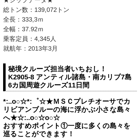
総トン数：139,072トン
全長：333,3ｍ
全幅：37.92ｍ
乗客定員：4,345人
就航年：2013年3月
秘境クルーズ担当者いちおし！
K2905-8 アンティル諸島・南カリブ7島
6カ国周遊クルーズ11日間
*:..o○☆*:゜☆★ＭＳＣプレチオーサでカ
リビアンブルーの海に浮かぶ小さな島々
へ★☆:..o○☆o○☆
おすすめポイント①一度に多くの島々を
巡ることができます！