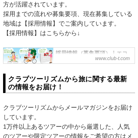
方が活躍されています。
採用までの流れや募集要項、現在募集している
地域は【採用情報】でご案内しています。
【採用情報】はこちらから↓
採用情報（募集要項）｜エコ
www.club-t.com
ースタッフ｜クラブツーリズ
ム
クラブツーリズムでは、「旅の
クラブツーリズムから旅に関する最新
友」の配送を通じて“健康づくり・
の情報をお届け！
仲間づくり”に興味のある方を募集
しています。
クラブツーリズムからメールマガジンをお届け
しています。
1万件以上あるツアーの中から厳選した、人気
のツアーや限定ツアーの情報をご希望の方はメ