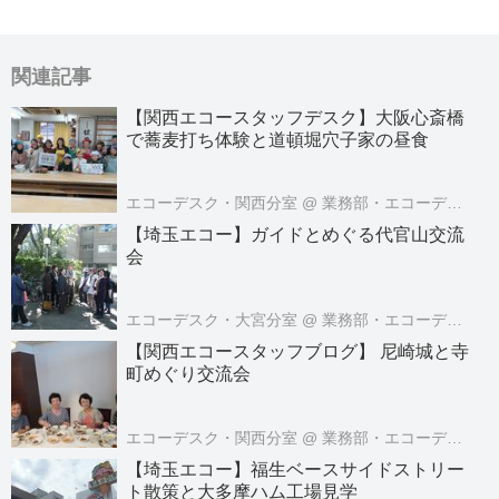
関連記事
【関西エコースタッフデスク】大阪心斎橋
で蕎麦打ち体験と道頓堀穴子家の昼食
エコーデスク・関西分室
@ 業務部・エコーデスク
【埼玉エコー】ガイドとめぐる代官山交流
会
エコーデスク・大宮分室
@ 業務部・エコーデスク
【関西エコースタッフブログ】 尼崎城と寺
町めぐり交流会
エコーデスク・関西分室
@ 業務部・エコーデスク
【埼玉エコー】福生ベースサイドストリー
ト散策と大多摩ハム工場見学