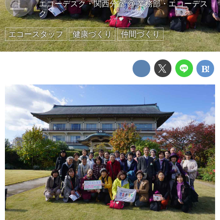
エ
エコーデスク・関西分室
@
業務部・エコーデス
ク
エコースタッフ
健康づくり
仲間づくり