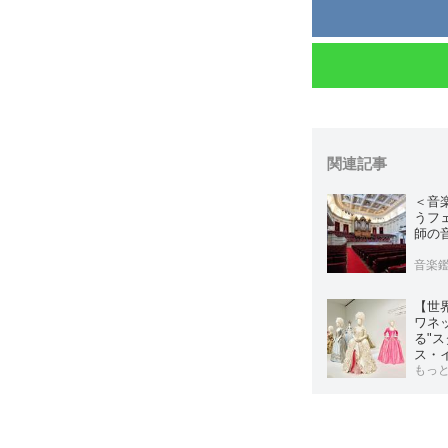
関連記事
＜音
うフ
師の
音楽
【世
ワネ
る"
ス・
もっ