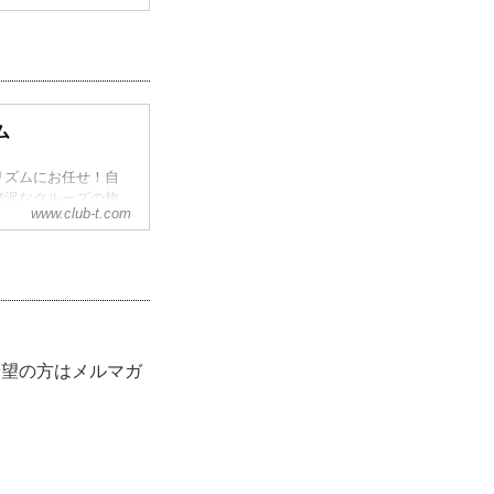
ム
リズムにお任せ！自
贅沢なクルーズの旅
www.club-t.com
希望の方はメルマガ