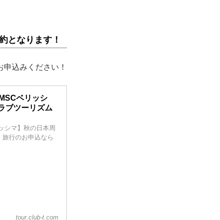
予約となります！
お申込みください！
MSCベリッシ
ラブツーリズム
リッシマ】秋の日本周
・旅行のお申込なら
tour.club-t.com