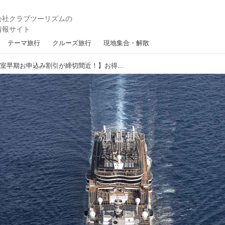
テーマ旅行
クルーズ旅行
現地集合・解散
【海側バルコニー客室早期お申込み割引が締切間近！】お得に2019年3月就航の新造船MSCベリッシマに乗ってみませんか？