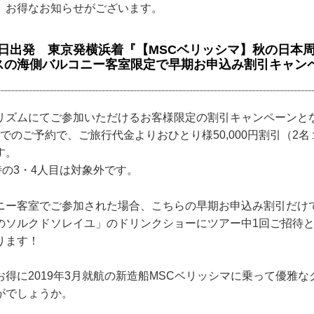
、お得なお知らせがございます。
月17日出発 東京発横浜着『【MSCベリッシマ】秋の日本
スの海側バルコニー客室限定で早期お申込み割引キャン
リズムにてご参加いただけるお客様限定の割引キャンペーンと
7日までのご予約で、ご旅行代金よりおひとり様50,000円割引（2
す。
時の3・4人目は対象外です。
ニー客室でご参加された場合、こちらの早期お申込み割引だけ
のソルクドソレイユ」のドリンクショーにツアー中1回ご招待
ります！
得に2019年3月就航の新造船MSCベリッシマに乗って優雅
がでしょうか。