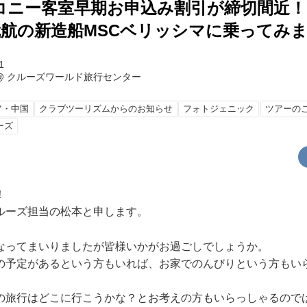
コニー客室早期お申込み割引が締切間近！
月就航の新造船MSCベリッシマに乗ってみ
1
@
クルーズワールド旅行センター
ア・中国
クラブツーリズムからのお知らせ
フォトジェニック
ツアーの
ーズ
！
ルーズ担当の松本と申します。
なってまいりましたが皆様いかがお過ごしでしょうか。
の予定があるという方もいれば、お家でのんびりという方もい
の旅行はどこに行こうかな？とお考えの方もいらっしゃるので