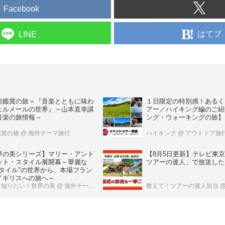
Facebook
はてブ
LINE
楽鑑賞の旅＞『音楽とともに味わ
１日限定の特別感！あるく
ェルメールの世界』～山本直幸講
アー／ハイキング編のご紹
音楽の旅情報～
ング・ウォーキングの旅】
鑑賞の旅
@ 海外テーマ旅行
ハイキング
@ アウトドア旅
界の美シリーズ】マリー・アント
【8月5日更新】テレビ東
ット・スタイル展開幕～華麗な
ツアーの達人」で放送した
スタイル"の世界から、本場フラン
イギリスへの旅へ～
と知りたい！世界の美
@ 海外テーマ旅行
教えて！ツアーの達人担当
@