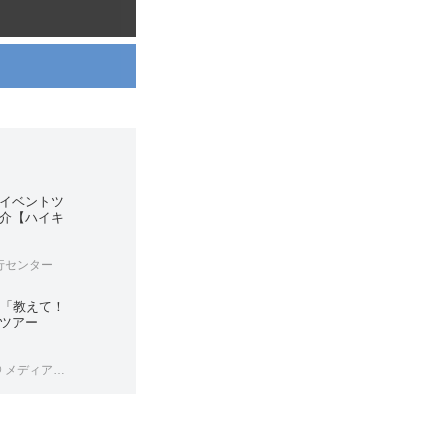
イベントツ
介【ハイキ
行センター
京「教えて！
ツアー
 メディア開発