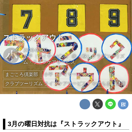
ストラックアウト
2020-03-07
小
小平（デイサービス）
@
（株）クラブツーリズ
ム・ライフケアサービス
まごころ倶楽部
小平
デイサービス
クラブツーリズム ライフケアサービス
やすらぎ
健康
3月の曜日対抗は『ストラックアウト』