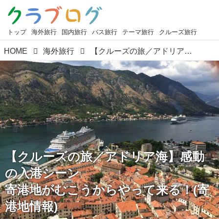
トップ
海外旅行
国内旅行
バス旅行
テーマ旅行
クルーズ旅行
HOME
海外旅行
【クルーズの旅／アドリア海】感動の入港シーン 寄港地がむこうからやって来る！(寄港地情報)
【クルーズの旅／アドリア海】感動
の入港シーン
寄港地がむこうからやって来る！(寄
港地情報)