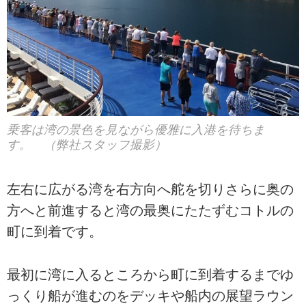
乗客は湾の景色を見ながら優雅に入港を待ちま
す。 （弊社スタッフ撮影）
左右に広がる湾を右方向へ舵を切りさらに奥の
方へと前進すると湾の最奥にたたずむコトルの
町に到着です。
最初に湾に入るところから町に到着するまでゆ
っくり船が進むのをデッキや船内の展望ラウン