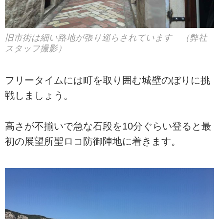
旧市街は細い路地が張り巡らされています （弊社
スタッフ撮影）
フリータイムには町を取り囲む城壁のぼりに挑
戦しましょう。
高さが不揃いで急な石段を10分ぐらい登ると最
初の展望所聖ロコ防御陣地に着きます。