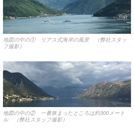
地図の中の① リアス式海岸の風景 （弊社スタッ
フ撮影）
地図の中の② 一番狭まったところは約300メート
ル （弊社スタッフ撮影）