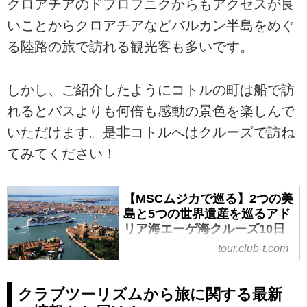
クロアチアのドブロブニクからもアクセスが良
いことからクロアチアなどバルカン半島をめぐ
る陸路の旅で訪れる観光客も多いです。
しかし、ご紹介したようにコトルの町は船で訪
れるとバスよりも何倍も感動の景色を楽しんで
いただけます。是非コトルへはクルーズで訪ね
てみてください！
【MSCムジカで巡る】2つの美
島と5つの世界遺産を巡るアド
リア海エーゲ海クルーズ10日
間｜クラブツーリズム
tour.club-t.com
【MSCムジカで巡る】2つの美島
と5つの世界遺産を巡るアドリア海
クラブツーリズムから旅に関する最新
エーゲ海クルーズ10日間の紹介を