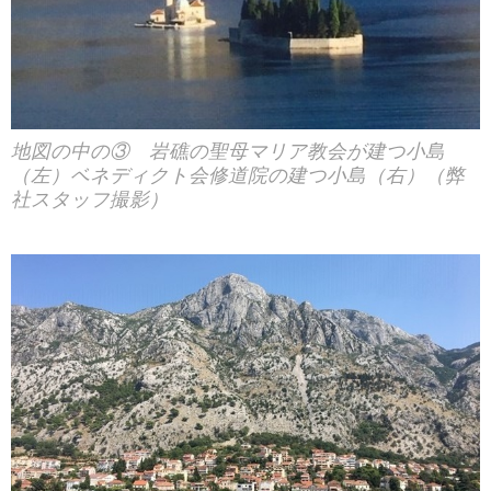
地図の中の③ 岩礁の聖母マリア教会が建つ小島
（左）ベネディクト会修道院の建つ小島（右）（弊
社スタッフ撮影）