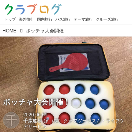
トップ
海外旅行
国内旅行
バス旅行
テーマ旅行
クルーズ旅行
HOME
ボッチャ大会開催！
ボッチャ大会開催！
2020-06-09
千
千歳船橋
@
（株）クラブツーリズム・ライフケ
アサービス