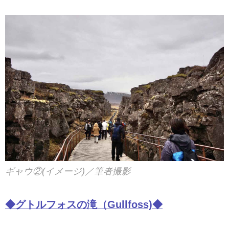
ギャウ②(イメージ)／筆者撮影
◆グトルフォスの滝（Gullfoss)◆