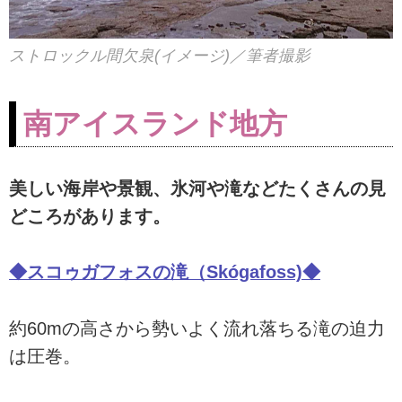
ストロックル間欠泉(イメージ)／筆者撮影
南アイスランド地方
美しい海岸や景観、氷河や滝などたくさんの見
どころがあります。
◆スコゥガフォスの滝（Skógafoss)◆
約60mの高さから勢いよく流れ落ちる滝の迫力
は圧巻。