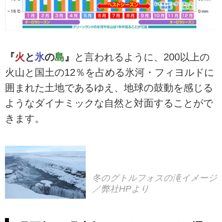
『
火
と
氷
の
島
』
と言われるように、200以上の
火山と国土の12％を占める氷河・フィヨルドに
囲まれた土地であるゆえ、地球の鼓動を感じる
ようなダイナミックな自然と対面することがで
きます。
冬のグトルフォスの滝イメージ
／弊社HPより