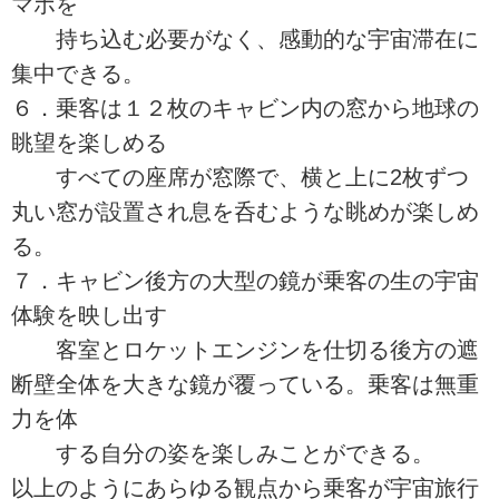
マホを
持ち込む必要がなく、感動的な宇宙滞在に
集中できる。
６．乗客は１２枚のキャビン内の窓から地球の
眺望を楽しめる
すべての座席が窓際で、横と上に2枚ずつ
丸い窓が設置され息を呑むような眺めが楽しめ
る。
７．キャビン後方の大型の鏡が乗客の生の宇宙
体験を映し出す
客室とロケットエンジンを仕切る後方の遮
断壁全体を大きな鏡が覆っている。乗客は無重
力を体
する自分の姿を楽しみことができる。
以上のようにあらゆる観点から乗客が宇宙旅行