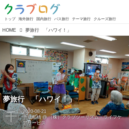
トップ
海外旅行
国内旅行
バス旅行
テーマ旅行
クルーズ旅行
HOME
夢旅行 「ハワイ！」
夢旅行 「ハワイ！」
2020-08-21
千
千歳船橋
@
（株）クラブツーリズム・ライフケ
アサービス