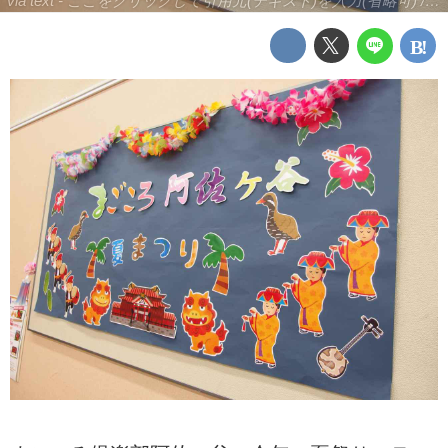
via text - ここをクリックして引用元(テキスト)を入力(省略可) / site.to.link.com - ここをクリックして引用元を入力(省略可)