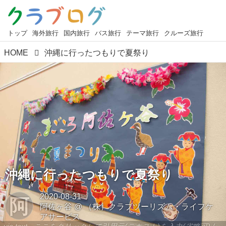
トップ
海外旅行
国内旅行
バス旅行
テーマ旅行
クルーズ旅行
HOME
沖縄に行ったつもりで夏祭り
沖縄に行ったつもりで夏祭り
2020-08-31
阿
阿佐ヶ谷
@
（株）クラブツーリズム・ライフケ
アサービス