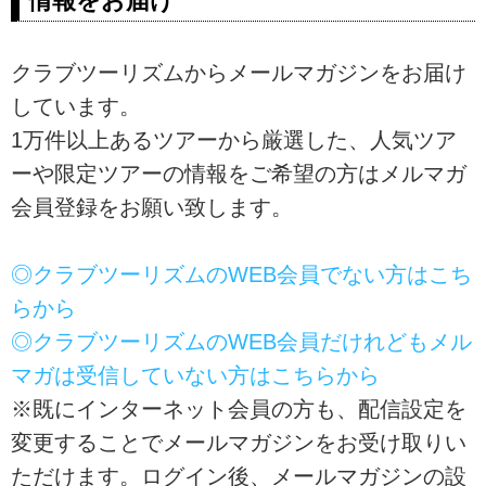
情報をお届け
部・北陸、近畿、四国、九州、ヨ
ーロッパ、アジア、オセアニア、
アメリカ、カナダ、ハワイ。クラ
クラブツーリズムからメールマガジンをお届け
ブツーリズムのスタッフ、ガイ
ド、添乗員、旅館、ホテル、そし
しています。
て観光施設の方によるブログをご
1万件以上あるツアーから厳選した、人気ツア
覧いただけます。旅行先から？仕
ーや限定ツアーの情報をご希望の方はメルマガ
事場から？スタッフ一押しのツア
ー情報から観光地の情報を発信い
会員登録をお願い致します。
たします！
◎クラブツーリズムのWEB会員でない方はこち
らから
◎クラブツーリズムのWEB会員だけれどもメル
マガは受信していない方はこちらから
※既にインターネット会員の方も、配信設定を
変更することでメールマガジンをお受け取りい
ただけます。ログイン後、メールマガジンの設