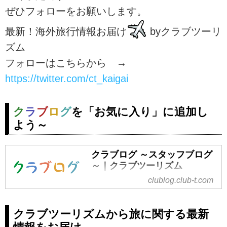
ぜひフォローをお願いします。
最新！海外旅行情報お届け
byクラブツーリ
ズム
フォローはこちらから →
https://twitter.com/ct_kaigai
ク
ラ
ブ
ロ
グ
を「お気に入り」に追加し
よう～
クラブログ ～スタッフブログ
～｜クラブツーリズム
clublog.club-t.com
仲間が広がる、旅が深まる。クラ
ブツーリズムでバスツアー、国内
ツアー、海外ツアーへ出かけまし
クラブツーリズムから旅に関する最新
ょう。北海道、東北、関東、中