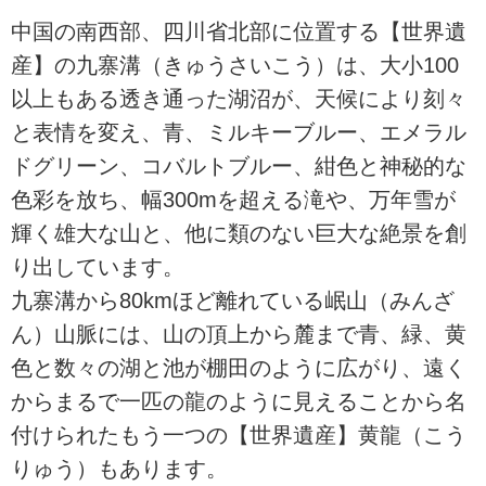
中国の南西部、四川省北部に位置する【世界遺
産】の九寨溝（きゅうさいこう）は、大小100
以上もある透き通った湖沼が、天候により刻々
と表情を変え、青、ミルキーブルー、エメラル
ドグリーン、コバルトブルー、紺色と神秘的な
色彩を放ち、幅300mを超える滝や、万年雪が
輝く雄大な山と、他に類のない巨大な絶景を創
り出しています。
九寨溝から80kmほど離れている岷山（みんざ
ん）山脈には、山の頂上から麓まで青、緑、黄
色と数々の湖と池が棚田のように広がり、遠く
からまるで一匹の龍のように見えることから名
付けられたもう一つの【世界遺産】黄龍（こう
りゅう）もあります。