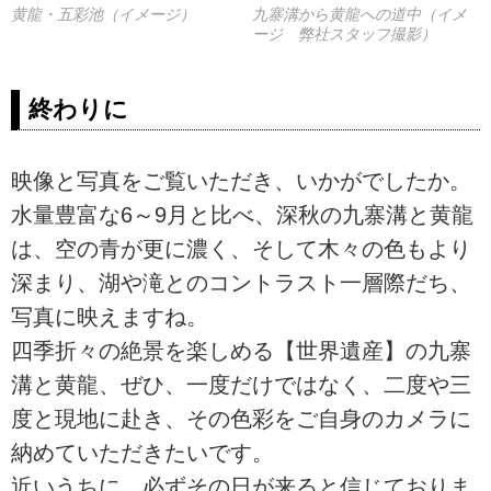
九寨溝から黄龍への道中（イメ
黄龍・五彩池（イメージ）
ージ 弊社スタッフ撮影）
終わりに
映像と写真をご覧いただき、いかがでしたか。
水量豊富な6～9月と比べ、深秋の九寨溝と黄龍
は、空の青が更に濃く、そして木々の色もより
深まり、湖や滝とのコントラスト一層際だち、
写真に映えますね。
四季折々の絶景を楽しめる【世界遺産】の九寨
溝と黄龍、ぜひ、一度だけではなく、二度や三
度と現地に赴き、その色彩をご自身のカメラに
納めていただきたいです。
近いうちに、必ずその日が来ると信じておりま