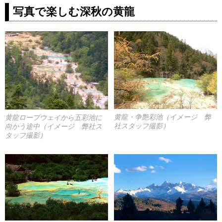
写真で楽しむ深秋の黄龍
黄龍・争艶彩池（イメージ 弊
黄龍ロープウェイから五彩池に
社スタッフ撮影）
向かう途中（イメージ 弊社ス
タッフ撮影）