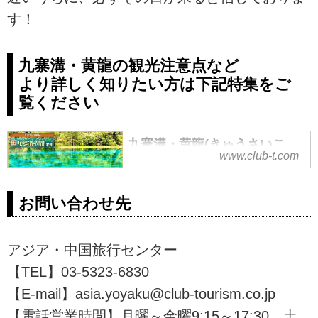
す！
九寨溝・黄龍の観光注意点など
より詳しく知りたい方は下記特集をご
覧ください
九寨溝・黄龍(きゅうさいこ
www.club-t.com
う・こうりゅう)旅行・ツアー
｜クラブツーリズム
九寨溝・黄龍(きゅうさいこう・こ
お問い合わせ先
うりゅう)旅行・ツアーなら、クラ
ブツーリズムにおまかせ！添乗員
同行、専用説明会や高山病に配慮
アジア・中国旅行センター
したツアーで安心の源をサポート
【TEL】03-5323-6830
します。観光方法やよくあるご質
【E-mail】asia.yoyaku@club-tourism.co.jp
問、歩き方など九寨溝・黄龍の詳
細をご紹介。ツアーの検索・ご予
【電話営業時間】月曜～金曜9:15～17:30 土