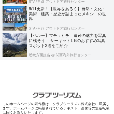
STAFF
@ アウトドア旅行センター
6/11更新！【世界をあるく】自然・文化・
美術・建築・歴史が詰まったメキシコの世
界
STAFF
@ アウトドア旅行センター
【ペルー】マチュピチュ遺跡の魅力を写真
に残そう！ サーキット1-Bのおすすめ写真
スポット3選をご紹介
近畿方面担当
@ 関西海外旅行センター
このホームページの著作権は、クラブツーリズム株式会社に帰属し
ます。ホームページに掲載されているテキスト、画像等の無断転載
は固くお断りいたします。