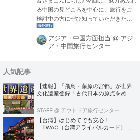
皆さまこんにちは♪ 今回は、魅力あふれ
る中国の見どころを中心に、旅行をご
検討中の方にぜひ知っていただきたい
情報をご紹介いたします。 これから中
国へのご旅行をご検討されている方
アジア・中国方面担当
@
アジ
ア・中国旅行センター
や、ツアー選びでお悩みの方にとっ
て、参考にしていただけましたら幸い
です♬ 中国渡航に必要なもの（2025年
人気記事
12月時点） ①パスポート 有効期限：中
国入国時6ヶ月以上、余白：見開き2ペ
【速報】「飛鳥・藤原の宮都」が世界
ージ以上 ※必ず有効期限・余白をご確
文化遺産登録！古代日本の原点をめぐ
認の上、査証取得の都合、遅くともご
る旅へでかけよう｜クラブツーリズム
のテーマのある旅
出発2か月前までにはパスポートの更新
STAFF
@ アウトドア旅行センター
をお願いいたします。 ②査証 2025年
【台湾】はじめてでも安心！
12月現在、日本国籍の方は不要です。
「TWAC（台湾アライバルカード）」
の登録方法を徹底ガイド！
③入国カード お名前や性別、国籍、搭