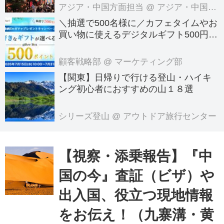
アジア・中国方面担当
@ アジア・中国旅行センター
乗便名、パスポート...
＼抽選で500名様に／カフェタイムやお
買い物に使えるデジタルギフト500円分
プレゼント！
顧客戦略部
@ マーケティング部
【関東】日帰りで行ける登山・ハイキ
ング初心者におすすめの山１８選
シリーズ登山
@ アウトドア旅行センター
【視察・添乗報告】『中
国の今』査証（ビザ）や
出入国、役立つ現地情報
をお伝え！（九寨溝・黄