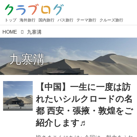
トップ
海外旅行
国内旅行
バス旅行
テーマ旅行
クルーズ旅行
HOME
九寨溝
九寨溝
【中国】一生に一度は訪
れたいシルクロードの名
都 西安・張掖・敦煌をご
紹介します♬