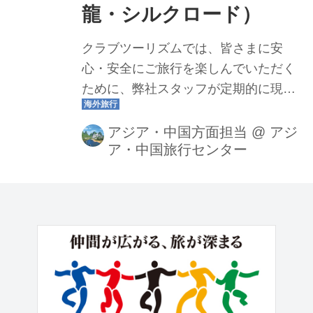
龍・シルクロード）
クラブツーリズムでは、皆さまに安
心・安全にご旅行を楽しんでいただく
ために、弊社スタッフが定期的に現地
視察を行っております。今回は、2024
年6月に実施した弊社スタッフの現地視
アジア・中国方面担当
@
アジ
ア・中国旅行センター
察と7月下旬にかけて出発したツアー報
告とともに「中国の今」についてお伝
えいたします。（2024年6～9月） 2024
年6月に、中国視察に行ってきました！
現地の最新情報や渡航の流れなどをお
伝えしたいと思います！ 旅に役立つ
【ワンポイントアドバイス】も交えて
ご案内いたします。 中国渡航に必要な
もの（2024年9月時点） ①パスポート