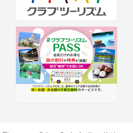
有効期限：中国入国時6ヶ月以上、余
白：見開き2ページ以上 ※必ず有効期
限・余白をご確認の...