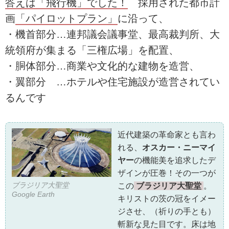
答えは「飛行機」でした！
採用された都市計
画
「パイロットプラン」
に沿って、
・機首部分…連邦議会議事堂、最高裁判所、大
統領府が集まる「三権広場」を配置、
・胴体部分…商業や文化的な建物を造営、
・翼部分 …ホテルや住宅施設が造営されてい
るんです
近代建築の革命家とも言わ
れる、
オスカー・ニーマイ
ヤー
の機能美を追求したデ
ザインが圧巻！その一つが
ブラジリア大聖堂
この
ブラジリア大聖堂
。
Google Earth
キリストの茨の冠をイメー
ジさせ、（祈りの手とも）
斬新な見た目です。床は地