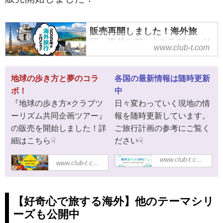
販売再開しました！海外旅
行・海外ツアー│クラブツーリ
www.club-t.com
ズム
クラブツーリズムでは、海外ツア
地球の歩き方と夢のコラ
各国の最新情報は随時更新
ーの販売を再開しました！お待た
ボ！
中
せいたしました。渡航が可能にな
『地球の歩き方×クラブツ
日々変わっていく現地の情
った国から随時ご紹介いたしま
す。
ーリズム共同企画ツアー』
報を随時更新しています。
の販売を開始しました！詳
ご旅行計画の参考にご覧く
細はこちら☟
ださい☟
www.club-t.com
地球の歩き方×ク
海外旅行いつか
www.club-t.com
ラブツーリズム
ら行ける？海外
共同企画ツアー
各国12月22日最
｜海外旅行・海
新情報│クラブ
外ツアー│クラ
ツーリズム
【好奇心で旅する海外】他のテーマシリ
ブツーリズム
海外旅行・ツアー
ーズも公開中
クラブツーリズム
なら、クラブツー