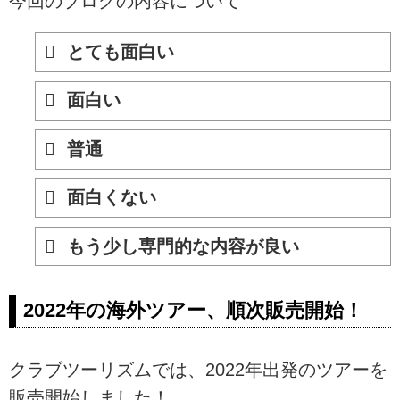
今回のブログの内容について
アジア、オセアニア、アメリ
カ、カナダ、ハワイ。クラブツ
ーリズムのスタッフ、ガイド、
とても面白い
添乗員、旅館、ホテル、そして
観光施設の方によるブログをご
面白い
覧いただけます。旅行先から？
仕事場から？スタッフ一押しの
ツアー情報から観光地の情報を
普通
発信いたします！
面白くない
もう少し専門的な内容が良い
2022年の海外ツアー、順次販売開始！
クラブツーリズムでは、2022年出発のツアーを
販売開始しました！