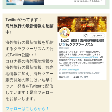
www.club-t.com
「旅」の魅力を発信！どこでも
旅気分。おうちや、通勤中、お
仕事の休憩中など、隙間時間を
Twitterやってます！
利用して「どこでも旅気分」を
海外旅行の最新情報を配信
味わっていただける動画をご用
中♪
意しました！海外観光地情報
や、旅のコンシェルジュがご案
海外旅行の最新情報を配信
内する旅深講座、人気観光地な
するクラブツーリズムの公
ど、旅のおすすめ情報や、旅行
式Twitter公開中！
に役立つ知識など旅行をより楽
コロナ禍の海外現地情報や
しむ幅広い情報をお届けします
海外旅行の最新情報、観光
♪
地情報に加え、海外ツアー
販売開始の際にはいち早く
ツアー発表をTwitterで配信
しています！是非フォロー
をお願いします。
フォローはこちらから！