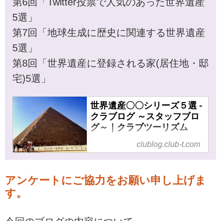
第6回「Twitter投票で人気のあった世界遺産
5選」
第7回「地球生成に歴史に関連する世界遺産
5選」
第8回「世界遺産に登録される家(居住地・邸
宅)5選」
世界遺産〇〇シリーズ５選 -
クラブログ ～スタッフブロ
グ～｜クラブツーリズム
世界遺産〇〇シリーズ５選 の記
clublog.club-t.com
事一覧 - 仲間が広がる、旅が深
まる。クラブツーリズムでバス
ツアー、国内ツアー、海外ツア
アンケートにご協力をお願い申し上げま
ーへ出かけましょう。北海道、
す。
東北、関東、中部・北陸、近
畿、四国、九州、ヨーロッパ、