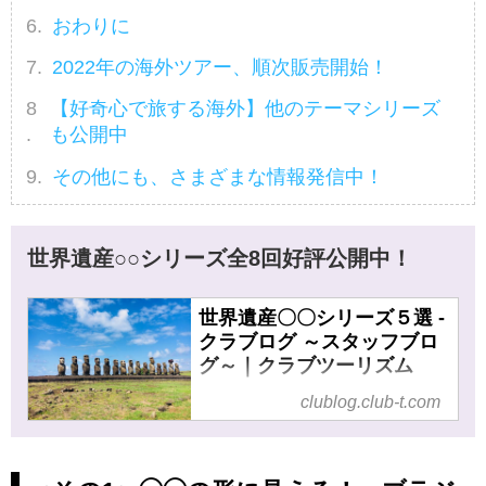
おわりに
2022年の海外ツアー、順次販売開始！
【好奇心で旅する海外】他のテーマシリーズ
も公開中
その他にも、さまざまな情報発信中！
世界遺産○○シリーズ全8回好評公開中！
世界遺産〇〇シリーズ５選 -
クラブログ ～スタッフブロ
グ～｜クラブツーリズム
世界遺産〇〇シリーズ５選 の記
clublog.club-t.com
事一覧 - 仲間が広がる、旅が深
まる。クラブツーリズムでバス
ツアー、国内ツアー、海外ツア