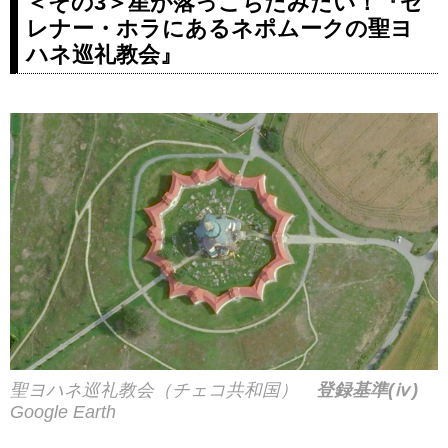
＜その3＞星が落っこちたみたい！『ゼ
レナー・ホラにあるネポムークの聖ヨ
ハネ巡礼教会』
聖ヨハネ巡礼教会（チェコ共和国）
登録基準(ⅳ)
Google Earth