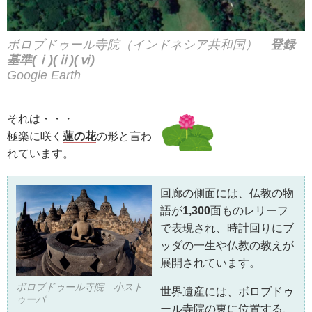
ボロブドゥール寺院（インドネシア共和国）
登録
基準(ⅰ)(ⅱ)(ⅵ)
Google Earth
それは・・・
極楽に咲く
蓮の花
の形と言わ
れています。
回廊の側面には、仏教の物
語が
1,300
面ものレリーフ
で表現され、時計回りにブ
ッダの一生や仏教の教えが
展開されています。
ボロブドゥール寺院 小スト
世界遺産には、ボロブドゥ
ゥーパ
ール寺院の東に位置する、