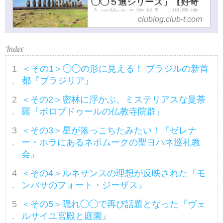
◯◯５選シリーズ」【好奇
心で旅する海外】＜世界遺
clublog.club-t.com
産浪漫＞
海外旅行に行ったら見たい世界
遺産。世界遺産は、人類共通の
宝物であり、それを学ぶことは
＜その1＞◯◯の形に見える！ ブラジルの新首
地球の多様性を理解して守り伝
都『ブラジリア』
えるための知的営為です。「地
球の記憶」を学び、旅に出る準
＜その2＞密林に浮かぶ、ミステリアスな曼荼
備をしましょう。世界遺産マニ
羅『ボロブドゥールの仏教寺院群』
ア（１級取得）のスタッフが添
＜その3＞星が落っこちたみたい！『ゼレナ
乗エピソードなども交え、世界
ー・ホラにあるネポムークの聖ヨハネ巡礼教
遺産のロマンについてシリーズ
会』
発信していきます！
＜その4＞ルネサンスの理想が反映された『モ
ンバサのフォート・ジーザス』
＜その5＞隠れ◯◯で再び話題となった『ヴェ
ルサイユ宮殿と庭園』