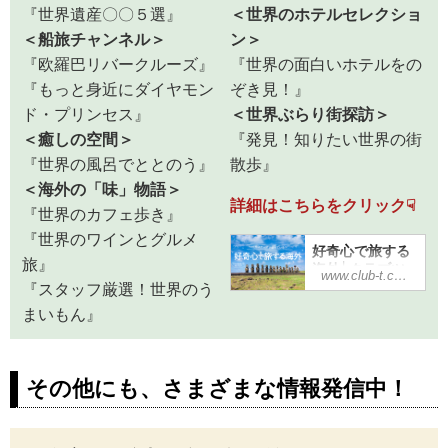
『世界遺産〇〇５選』
＜世界のホテルセレクショ
＜船旅チャンネル＞
ン＞
『欧羅巴リバークルーズ』
『世界の面白いホテルをの
『もっと身近にダイヤモン
ぞき見！』
ド・プリンセス』
＜世界ぶらり街探訪＞
＜癒しの空間＞
『発見！知りたい世界の街
『世界の風呂でととのう』
散歩』
＜海外の「味」物語＞
詳細はこちらをクリック☟
『世界のカフェ歩き』
『世界のワインとグルメ
好奇心で旅する
旅』
海外│クラブツ
www.club-t.com
ーリズム
『スタッフ厳選！世界のう
クラブツーリズム
まいもん』
の好奇心で旅する
海外！様々なテー
マ別の旅をご紹
その他にも、さまざまな情報発信中！
介！世界の芸術や
歴史、鉄道、グル
メなど新たな旅の
魅力を見つけませ