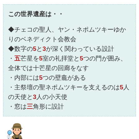
この世界遺産は・・
◆チェコの聖人、ヤン・ネポムツキーゆか
りのベネディクト会教会
◆数字の
5
と
3
が深く関わっている設計
・
五
芒星を
5
室の礼拝堂と
5
つの門が囲み、
全体では十芒星の回廊をなす
・内部には
5
つの壁龕がある
・主祭壇の聖ネポムツキーを支えるのは
5
人
の天使と
3
人の小天使
・窓は
三
角形に設計