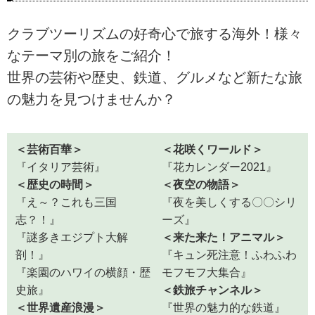
と「地球の歩き
リズム。コロナウ
方」編集室のコラ
イルスの影響下で
クラブツーリズムの好奇心で旅する海外！様々
ボ企画『地球の歩
海外旅行はいつか
き方×クラブツー
ら再開されるの
なテーマ別の旅をご紹介！
リズム共同企画ツ
か？一日でも早く
アー』海外ツアー
安心して海外旅行
世界の芸術や歴史、鉄道、グルメなど新たな旅
のご案内。個人で
を楽しめる日を期
の魅力を見つけませんか？
は訪れることが難
待して、世界各国
しいスポットや歴
の最新情報をお知
史・文化の知られ
らせいたします。
ざる聖地めぐりな
ど、ひと味違った
＜芸術百華＞
＜花咲くワールド＞
旅をご案内しま
『イタリア芸術』
『花カレンダー2021』
す。『地球の歩き
＜歴史の時間＞
＜夜空の物語＞
方×クラブツーリ
ズム共同企画ツア
『え～？これも三国
『夜を美しくする〇〇シリ
ー』で新しい旅を
志？！』
ーズ』
見つけてみません
『謎多きエジプト大解
＜来た来た！アニマル＞
か？
剖！』
『キュン死注意！ふわふわ
『楽園のハワイの横顔・歴
モフモフ大集合』
史旅』
＜鉄旅チャンネル＞
＜世界遺産浪漫＞
『世界の魅力的な鉄道』