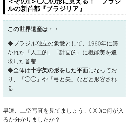
＜その1＞◯◯の形に見える！ ブラジ
ーへ出かけましょう。北海道、
ルの新首都『ブラジリア』
東北、関東、中部・北陸、近
畿、四国、九州、ヨーロッパ、
アジア、オセアニア、アメリ
この世界遺産は・・
カ、カナダ、ハワイ。クラブツ
ーリズムのスタッフ、ガイド、
◆ブラジル独立の象徴として、1960年に築
添乗員、旅館、ホテル、そして
観光施設の方によるブログをご
かれた「人工的」「計画的」に機能美を追
覧いただけます。旅行先から？
求した首都
仕事場から？スタッフ一押しの
◆全体は
十字架の形をした平面
になってお
ツアー情報から観光地の情報を
発信いたします！
り、「◯◯」や「弓と矢」などと形容され
る
早速、上空写真を見てましょう。◯◯に何が入
るか分かりましたか？