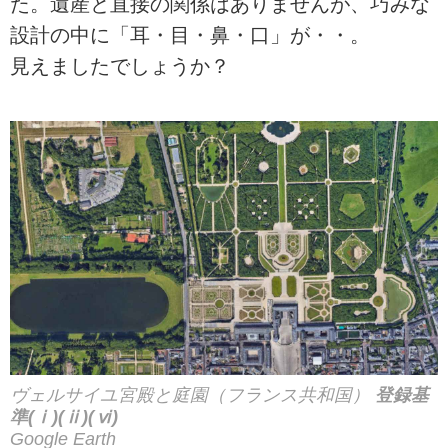
た。遺産と直接の関係はありませんが、巧みな
設計の中に「耳・目・鼻・口」が・・。
見えましたでしょうか？
ヴェルサイユ宮殿と庭園（フランス共和国）
登録基
準(ⅰ)(ⅱ)(ⅵ)
Google Earth