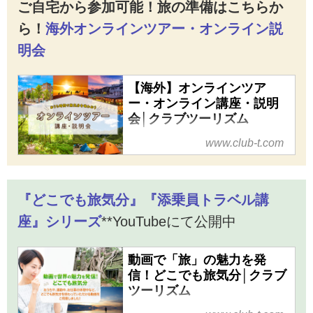
ご自宅から参加可能！旅の準備はこちらか
んか？
ら！
海外オンラインツアー・オンライン説
明会
【海外】オンラインツア
ー・オンライン講座・説明
会│クラブツーリズム
海外のオンラインツアー・オン
www.club-t.com
ライン講座・説明会ならクラブ
ツーリズム！あなたの新たな発
見が見つかる、おうち時間で旅
『どこでも旅気分』『添乗員トラベル講
気分を味わおう！
座』シリーズ
**YouTubeにて公開中
動画で「旅」の魅力を発
信！どこでも旅気分│クラブ
ツーリズム
クラブツーリズムの動画で