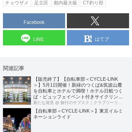
チョウザメ
足立区
都内最大級
CT釣り部
Facebook
はてブ
LINE
関連記事
【販売終了】【自転車部＜CYCLE‐LINK
＞】5月1日開催！新緑のつくば&筑波山麓
を自転車とホテルで満喫！ホテル日航つく
ば・ビュッフェイベント付きサイクリング
（日帰り）ツアー
新たな発見
@ 旅行のサブスク｜クラブツーリズムPASS公式
【自転車部＜CYCLE‐LINK＞】東京イルミ
ネーションライド